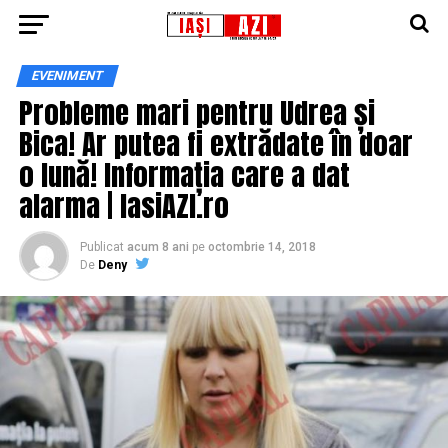
EVENIMENT
Probleme mari pentru Udrea și
Bica! Ar putea fi extrădate în doar
o lună! Informația care a dat
alarma | IasiAZI.ro
Publicat
acum 8 ani
pe
octombrie 14, 2018
De
Deny