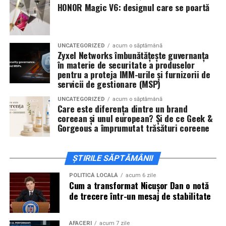
De „Ziua Îndrăgostiților”, pe
14 februarie, în Cinema
HONOR Magic V6: designul care se poartă
City Iulius Mall Suceava, de la 18:30
, spectatorii sunt
invitați la film alături de regizorul
Paul Decu
și de
actorii
Sergiu Costache, Vlad si Oana Gherman,
UNCATEGORIZED
acum o săptămână
Alexandra Răduță.
Zyxel Networks îmbunătățește guvernanța
în materie de securitate a produselor
Cineplexx Băneasa Shopping City
pentru a proteja IMM-urile și furnizorii de
servicii de gestionare (MSP)
București
găzduiește o proiecție specială în prezența
întregii echipe pe
15 februarie, de la 17:30.
UNCATEGORIZED
acum o săptămână
Care este diferența dintre un brand
coreean și unul european? Și de ce Geek &
În
Craiova
, regizorul
Paul Decu
și actorii
Sergiu
Gorgeous a împrumutat trăsături coreene
Costache, Azaleea Necula și Oana Gherman
vor
ajunge la cinematograful
Inspire VIP Electroputere
Mall pe 16 februarie de la ora 18:00
.
ȘTIRILE SĂPTĂMÂNII
Actorii
Vlad Gherman, Oana Gherman și Ioana
POLITICĂ LOCALĂ
acum 6 zile
Cum a transformat Nicușor Dan o notă
Ginghină
vin la întâlnirea cu publicul din
Cinema City
de trecere într-un mesaj de stabilitate
Vivo! Pitești pe 17 februarie, de la 18:30
și vor
participa la o discuție după proiecție, alături de
regizorul
Paul Decu.
AFACERI
acum 7 zile