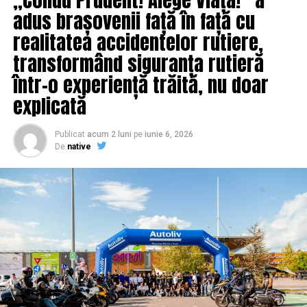
Cine domină topul prezidențiabililor și ce poziție ocupă
adus brașovenii față în față cu
ceilalți politicieni | IasiAZI.ro
realitatea accidentelor rutiere,
NU RATATI
LOVITURĂ pentru Dragnea, chiar cu o zi înainte să se
transformând siguranța rutieră
dea OUG pe JUSTIȚIE | IasiAZI.ro
într-o experiență trăită, nu doar
explicată
Publicat
acum 2 luni
pe
iunie 6, 2026
De
native