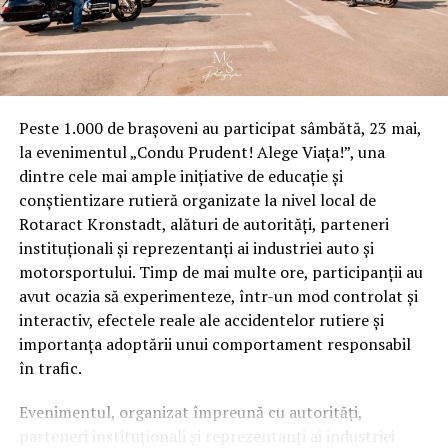
Peste 1.000 de brașoveni au participat sâmbătă, 23 mai,
la evenimentul „Condu Prudent! Alege Viața!”, una
dintre cele mai ample inițiative de educație și
conștientizare rutieră organizate la nivel local de
Rotaract Kronstadt, alături de autorități, parteneri
instituționali și reprezentanți ai industriei auto și
motorsportului. Timp de mai multe ore, participanții au
avut ocazia să experimenteze, într-un mod controlat și
interactiv, efectele reale ale accidentelor rutiere și
importanța adoptării unui comportament responsabil
în trafic.
Evenimentul, organizat împreună cu autorități,
parteneri instituționali și reprezentanți ai industriei