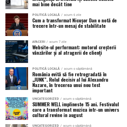
în mai multe orașe.
mai bine decât tine
Sursa articol:
BVON.ro
Pe
11 februarie
va avea loc proiecția specială
„În pielea
POLITICĂ LOCALĂ
acum 6 zile
Cum a transformat Nicușor Dan o notă de
mea”
de la
Cinema City din City Park Constanța
,
de la
trecere într-un mesaj de stabilitate
18:30
, unde
regizorul Paul Decu și actrița Azaleea
Necula
, originari din Constanța și împrejurimi, vor
prezenta filmul alături de colegii lor
Ioana State,
AFACERI
acum 7 zile
Website-ul performant: motorul creșterii
Alexandra Răduță și Gabriel Vatavu.
vânzărilor și al atragerii de clienți
Cinema City Shopping City Galați
invită spectatorii
pe
12 februarie de la 18:30
la întâlnirea cu actrițele
Ioana
POLITICĂ LOCALĂ
acum o săptămână
România evită să fie retrogradată în
State și Azaleea Necula și regizorul Paul Decu.
„JUNK”. Rolul decisiv al lui Alexandru
Nazare, în trecerea unui nou test
Pe 13 februarie la ora 18:30
, spectatorii din
Iași
sunt
important
invitați la proiecția specială din
Cinema City Iulius
UNCATEGORIZED
acum o săptămână
Mall
, alături de regizorul
Paul Decu
și de
SUMMER WELL implineste 15 ani. Festivalul
actorii
Gabriel Vatavu, Sergiu Costache, Azaleea
care a transformat muzica intr-un univers
cultural revine in august
Necula, Alexandra Răduță.
UNCATEGORIZED
acum o săptămână