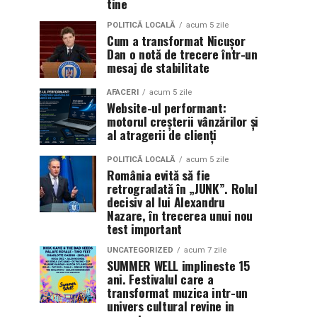
tine
POLITICĂ LOCALĂ
acum 5 zile
Cum a transformat Nicușor
Dan o notă de trecere într-un
mesaj de stabilitate
AFACERI
acum 5 zile
Website-ul performant:
motorul creșterii vânzărilor și
al atragerii de clienți
POLITICĂ LOCALĂ
acum 5 zile
România evită să fie
retrogradată în „JUNK”. Rolul
decisiv al lui Alexandru
Nazare, în trecerea unui nou
test important
UNCATEGORIZED
acum 7 zile
SUMMER WELL implineste 15
ani. Festivalul care a
transformat muzica intr-un
univers cultural revine in