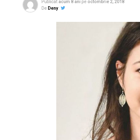
Publicat
acum 8 ani
pe
octombrie 2, 2018
De
Deny