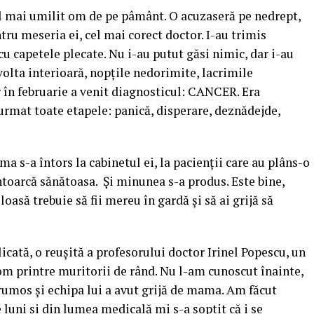
el mai umilit om de pe pâmânt. O acuzaseră pe nedrept,
entru meseria ei, cel mai corect doctor. I-au trimis
 cu capetele plecate. Nu i-au putut găsi nimic, dar i-au
evolta interioară, nopţile nedorimite, lacrimile
r în februarie a venit diagnosticul: CANCER. Era
urmat toate etapele: panică, disperare, deznădejde,
 s-a întors la cabinetul ei, la pacienţii care au plâns-o
 întoarcă sănătoasa. Și minunea s-a produs. Este bine,
oasă trebuie să fii mereu în gardă şi să ai grijă să
licată, o reuşită a profesorului doctor Irinel Popescu, un
om printre muritorii de rând. Nu l-am cunoscut înainte,
rumos şi echipa lui a avut grijă de mama. Am făcut
 luni şi din lumea medicală mi s-a şoptit că i se