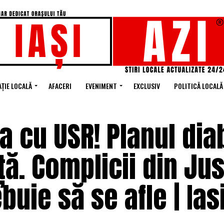
ȚIE LOCALĂ
AFACERI
EVENIMENT
EXCLUSIV
POLITICĂ LOCALĂ
a cu USR! Planul dia
ă. Complicii din Just
buie să se afle | Ias