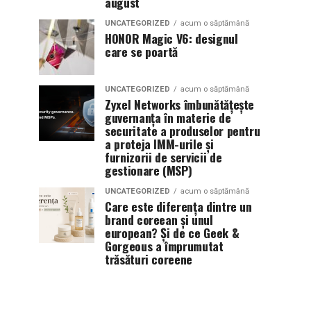
august
UNCATEGORIZED
acum o săptămână
HONOR Magic V6: designul
care se poartă
UNCATEGORIZED
acum o săptămână
Zyxel Networks îmbunătățește
guvernanța în materie de
securitate a produselor pentru
a proteja IMM-urile și
furnizorii de servicii de
gestionare (MSP)
UNCATEGORIZED
acum o săptămână
Care este diferența dintre un
brand coreean și unul
european? Și de ce Geek &
Gorgeous a împrumutat
trăsături coreene