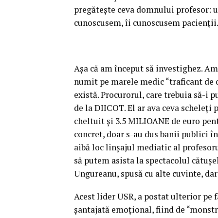
pregăteşte ceva domnului profesor: u
cunoscusem, îi cunoscusem pacienţii… 
Aşa că am început să investighez. Am
numit pe marele medic “traficant de o
există. Procurorul, care trebuia să-i 
de la DIICOT. El ar ava ceva scheleţi 
cheltuit şi 3.5 MILIOANE de euro pen
concret, doar s-au dus banii publici în
aibă loc linşajul mediatic al profesoru
să putem asista la spectacolul cătuşel
Ungureanu, spusă cu alte cuvinte, dar 
Acest lider USR, a postat ulterior pe f
şantajată emoţional, fiind de “monstru