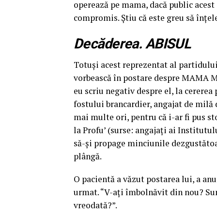
operează pe mama, dacă public acest 
compromis. Știu că este greu să înţele
Decăderea. ABISUL
Totuşi acest reprezentat al partidului
vorbească în postare despre MAMA M
eu scriu negativ despre el, la cererea 
fostului brancardier, angajat de milă
mai multe ori, pentru că i-ar fi pus st
la Profu’ (surse: angajaţi ai Institutu
să-şi propage minciunile dezgustătoa
plângă.
O pacientă a văzut postarea lui, a anun
urmat. “V-aţi îmbolnăvit din nou? Sun
vreodată?”.