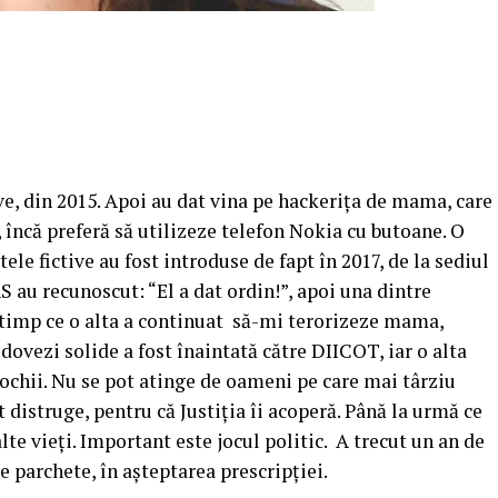
ve, din 2015. Apoi au dat vina pe hackeriţa de mama, care
 încă preferă să utilizeze telefon Nokia cu butoane. O
ele fictive au fost introduse de fapt în 2017, de la sediul
S au recunoscut: “El a dat ordin!”, apoi una dintre
în timp ce o alta a continuat să-mi terorizeze mama,
dovezi solide a fost înaintată către DIICOT, iar o alta
 ochii. Nu se pot atinge de oameni pe care mai târziu
ot distruge, pentru că Justiţia îi acoperă. Până la urmă ce
te vieţi. Important este jocul politic. A trecut un an de
e parchete, în aşteptarea prescripţiei.