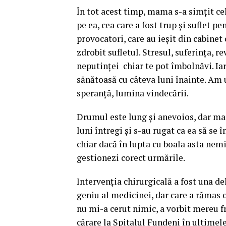
În tot acest timp, mama s-a simţit c
pe ea, cea care a fost trup şi suflet p
provocatori, care au ieşit din cabinet
zdrobit sufletul. Stresul, suferinţa, r
neputinţei chiar te pot îmbolnăvi. Ia
sănătoasă cu câteva luni înainte. Am 
speranţă, lumina vindecării.
Drumul este lung şi anevoios, dar mama
luni întregi şi s-au rugat ca ea să se
chiar dacă în lupta cu boala asta nemil
gestionezi corect urmările.
Intervenţia chirurgicală a fost una de
geniu al medicinei, dar care a rămas 
nu mi-a cerut nimic, a vorbit mereu f
cărare la Spitalul Fundeni în ultimele