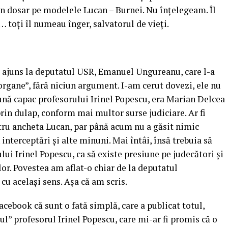
n dosar pe modelele Lucan – Burnei. Nu înţelegeam. Îl
toţi îl numeau înger, salvatorul de vieţi.
 ajuns la deputatul USR, Emanuel Ungureanu, care l-a
rgane”, fără niciun argument. I-am cerut dovezi, ele nu
pună capac profesorului Irinel Popescu, era Marian Delcea
prin dulap, conform mai multor surse judiciare. Ar fi
tru ancheta Lucan, par până acum nu a găsit nimic
 interceptări şi alte minuni. Mai întâi, însă trebuia să
lui Irinel Popescu, ca să existe presiune pe judecători şi
or. Povestea am aflat-o chiar de la deputatul
cu acelaşi sens. Aşa că am scris.
acebook că sunt o fată simplă, care a publicat totul,
l” profesorul Irinel Popescu, care mi-ar fi promis că o