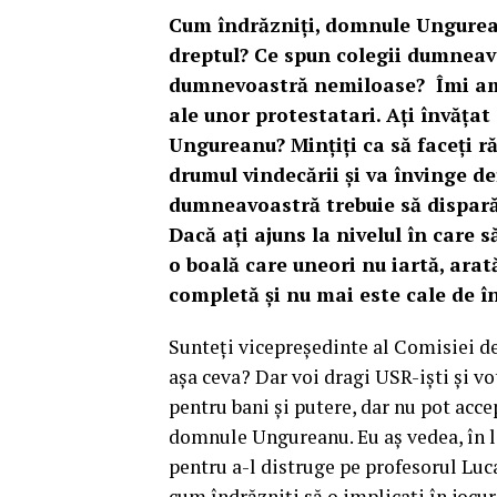
Cum îndrăzniţi, domnule Ungurea
dreptul? Ce spun colegii dumneavo
dumnevoastră nemiloase? Îmi amin
ale unor protestatari. Aţi învăţa
Ungureanu? Minţiţi ca să faceţi 
drumul vindecării şi va învinge d
dumneavoastră trebuie să dispară 
Dacă aţi ajuns la nivelul în care s
o boală care uneori nu iartă, arat
completă şi nu mai este cale de î
Sunteţi vicepreşedinte al Comisiei de
aşa ceva? Dar voi dragi USR-işti şi vo
pentru bani şi putere, dar nu pot acc
domnule Ungureanu. Eu aş vedea, în lo
pentru a-l distruge pe profesorul Lu
cum îndrăzniţi să o implicaţi în jocur