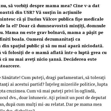
nu, să vorbiţi despre mama mea? Cine v-a dat
astră din USR? Vă susţin în acţiunile
tesc că şi Darius Vâlcov publica fişe medicale
t de la el? Doar că dumneavostră minţiţi, domnule
rău. Mama nu este grav bolnavă, mama a păşit pe
efiniti boala. Oameni dezumanitaţi ca
din spaţiul public şi să nu mai apară niciodată.
ă vă folosiţi de o mamă aflată într-o luptă grea cu
ă că nu mai aveţi nicio şansă. Decăderea este
ntoarcere.
 Sănătate! Cum puteţi, dragi parlamentari, să toleraţi
tanţi ai acestui partid? Înţeleg mizeriile politice, lupta
epta cruzimea. Cum vă mai puteţi privi în oglindă,
cul dvs., doar întuneric. Aţi primit un post de deputat
can, după cum mulţi mi-au relatat. Dar pe mama mea
ile dvs. diabolice?