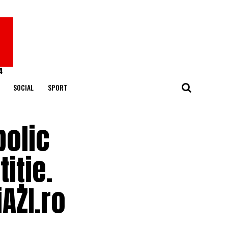
SOCIAL
SPORT
bolic
iție.
iAZI.ro