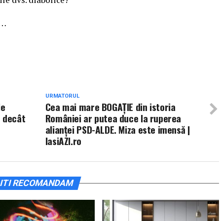
i…
URMATORUL
le
Cea mai mare BOGAȚIE din istoria
e decât
României ar putea duce la ruperea
alianței PSD-ALDE. Miza este imensă |
IasiAZI.ro
ITI RECOMANDAM