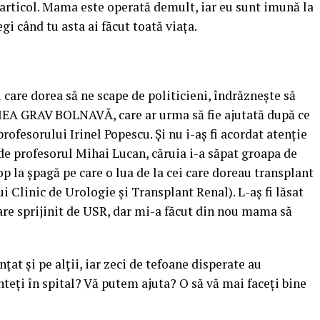
articol. Mama este operată demult, iar eu sunt imună la
gi când tu asta ai făcut toată viaţa.
 care dorea să ne scape de politicieni, îndrăzneşte să
EA GRAV BOLNAVĂ, care ar urma să fie ajutată după ce
profesorului Irinel Popescu. Și nu i-aş fi acordat atenţie
 de profesorul Mihai Lucan, căruia i-a săpat groapa de
op la şpagă pe care o lua de la cei care doreau transplant
lui Clinic de Urologie şi Transplant Renal). L-aş fi lăsat
re sprijinit de USR, dar mi-a făcut din nou mama să
ţat şi pe alţii, iar zeci de tefoane disperate au
teţi în spital? Vă putem ajuta? O să vă mai faceţi bine