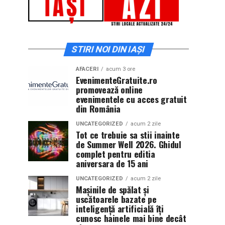
STIRI NOI DIN IAȘI
AFACERI
acum 3 ore
EvenimenteGratuite.ro
promovează online
evenimentele cu acces gratuit
din România
UNCATEGORIZED
acum 2 zile
Tot ce trebuie sa stii inainte
de Summer Well 2026. Ghidul
complet pentru editia
aniversara de 15 ani
UNCATEGORIZED
acum 2 zile
Mașinile de spălat și
uscătoarele bazate pe
inteligență artificială îți
cunosc hainele mai bine decât