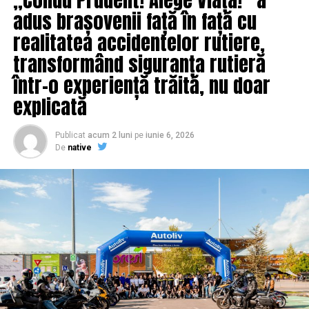
parcursul carierei sale impresionante.
adus brașovenii față în față cu
realitatea accidentelor rutiere,
IasiAZI.ro
transformând siguranța rutieră
într-o experiență trăită, nu doar
ARTICOLE PE ACEIASI TEMA:
PRIMA
explicată
URMATORUL
Guvernul mai are nevoie de bani | IasiAZI.ro
Publicat
acum 2 luni
pe
iunie 6, 2026
NU RATATI
De
native
Elena Ceauşescu, a doua cea mai puternică femeie din
lume | IasiAZI.ro