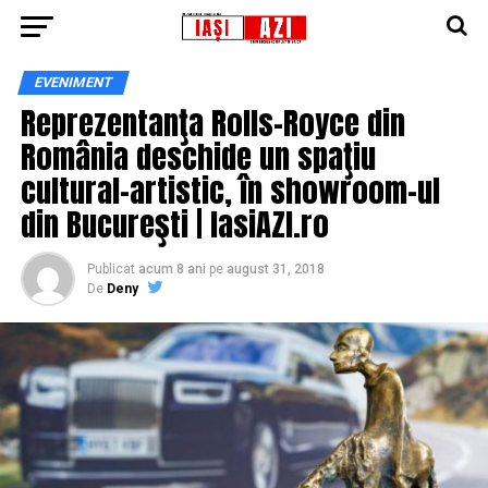
EVENIMENT
Reprezentanţa Rolls-Royce din
România deschide un spaţiu
cultural-artistic, în showroom-ul
din Bucureşti | IasiAZI.ro
Publicat
acum 8 ani
pe
august 31, 2018
De
Deny