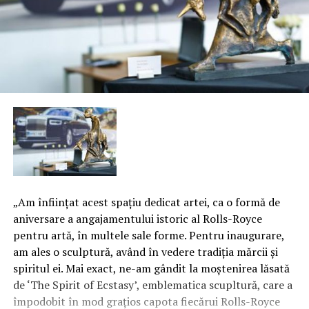
„Am înfiinţat acest spaţiu dedicat artei, ca o formă de
aniversare a angajamentului istoric al Rolls-Royce
pentru artă, în multele sale forme. Pentru inaugurare,
am ales o sculptură, având în vedere tradiţia mărcii şi
spiritul ei. Mai exact, ne-am gândit la moştenirea lăsată
de ‘The Spirit of Ecstasy’, emblematica scupltură, care a
împodobit în mod graţios capota fiecărui Rolls-Royce