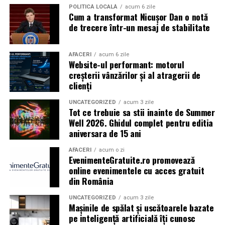
POLITICĂ LOCALĂ
acum 6 zile
Cum a transformat Nicușor Dan o notă
Caravana
„În pielea mea”
ajunge la
Cinema City
de trecere într-un mesaj de stabilitate
Shopping City Ploiești, pe 18 februarie,
de la 18:30, la
proiecția specială introdusă de regizorul
Paul Decu
,
alături de actorii
Ioana State, Vlad și Oana Gherman,
AFACERI
acum 6 zile
Website-ul performant: motorul
Azaleea Necula și Gabriel Vatavu.
creșterii vânzărilor și al atragerii de
clienți
O comedie actuală și spumoasă, filmul
„În pielea
mea”
este distribuit de T.R.I.B.E. Films.
UNCATEGORIZED
acum 3 zile
Tot ce trebuie sa stii inainte de Summer
Well 2026. Ghidul complet pentru editia
TRAILER:
https://bit.ly/InPieleaMea
aniversara de 15 ani
Site oficial:
inpieleamea.ro
AFACERI
acum o zi
EvenimenteGratuite.ro promovează
Mai multe detalii, imagini de la filmări, fragmente din
online evenimentele cu acces gratuit
film, declarații din partea actorilor și informații despre
din România
concursuri sunt disponibile pe paginile social media ale
filmului de
Facebook
,
Instagram
,
TikTok
.
UNCATEGORIZED
acum 3 zile
Mașinile de spălat și uscătoarele bazate
pe inteligență artificială îți cunosc
Adrian Pădurețu semnează imaginea filmului. De sunet