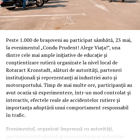
Peste 1.000 de brașoveni au participat sâmbătă, 23 mai,
la evenimentul „Condu Prudent! Alege Viața!”, una
dintre cele mai ample inițiative de educație și
conștientizare rutieră organizate la nivel local de
Rotaract Kronstadt, alături de autorități, parteneri
instituționali și reprezentanți ai industriei auto și
motorsportului. Timp de mai multe ore, participanții au
avut ocazia să experimenteze, într-un mod controlat și
interactiv, efectele reale ale accidentelor rutiere și
importanța adoptării unui comportament responsabil
în trafic.
Evenimentul, organizat împreună cu autorități,
parteneri instituționali și reprezentanți ai industriei