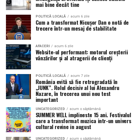
în mai multe orașe.
mai bine decât tine
Sursa articol:
BVON.ro
Pe
11 februarie
va avea loc proiecția specială
„În pielea
POLITICĂ LOCALĂ
acum 6 zile
Cum a transformat Nicușor Dan o notă de
mea”
de la
Cinema City din City Park Constanța
,
de la
trecere într-un mesaj de stabilitate
18:30
, unde
regizorul Paul Decu și actrița Azaleea
Necula
, originari din Constanța și împrejurimi, vor
prezenta filmul alături de colegii lor
Ioana State,
AFACERI
acum 6 zile
Website-ul performant: motorul creșterii
Alexandra Răduță și Gabriel Vatavu.
vânzărilor și al atragerii de clienți
Cinema City Shopping City Galați
invită spectatorii
pe
12 februarie de la 18:30
la întâlnirea cu actrițele
Ioana
POLITICĂ LOCALĂ
acum 7 zile
România evită să fie retrogradată în
State și Azaleea Necula și regizorul Paul Decu.
„JUNK”. Rolul decisiv al lui Alexandru
Nazare, în trecerea unui nou test
Pe 13 februarie la ora 18:30
, spectatorii din
Iași
sunt
important
invitați la proiecția specială din
Cinema City Iulius
UNCATEGORIZED
acum o săptămână
Mall
, alături de regizorul
Paul Decu
și de
SUMMER WELL implineste 15 ani. Festivalul
actorii
Gabriel Vatavu, Sergiu Costache, Azaleea
care a transformat muzica intr-un univers
cultural revine in august
Necula, Alexandra Răduță.
UNCATEGORIZED
acum o săptămână