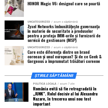
De „Ziua Îndrăgostiților”, pe
14 februarie, în Cinema
HONOR Magic V6: designul care se poartă
City Iulius Mall Suceava, de la 18:30
, spectatorii sunt
invitați la film alături de regizorul
Paul Decu
și de
actorii
Sergiu Costache, Vlad si Oana Gherman,
UNCATEGORIZED
acum o săptămână
Alexandra Răduță.
Zyxel Networks îmbunătățește guvernanța
în materie de securitate a produselor
Cineplexx Băneasa Shopping City
pentru a proteja IMM-urile și furnizorii de
servicii de gestionare (MSP)
București
găzduiește o proiecție specială în prezența
întregii echipe pe
15 februarie, de la 17:30.
UNCATEGORIZED
acum o săptămână
Care este diferența dintre un brand
coreean și unul european? Și de ce Geek &
În
Craiova
, regizorul
Paul Decu
și actorii
Sergiu
Gorgeous a împrumutat trăsături coreene
Costache, Azaleea Necula și Oana Gherman
vor
ajunge la cinematograful
Inspire VIP Electroputere
Mall pe 16 februarie de la ora 18:00
.
ȘTIRILE SĂPTĂMÂNII
Actorii
Vlad Gherman, Oana Gherman și Ioana
POLITICĂ LOCALĂ
acum 7 zile
România evită să fie retrogradată în
Ginghină
vin la întâlnirea cu publicul din
Cinema City
„JUNK”. Rolul decisiv al lui Alexandru
Vivo! Pitești pe 17 februarie, de la 18:30
și vor
Nazare, în trecerea unui nou test
participa la o discuție după proiecție, alături de
important
regizorul
Paul Decu.