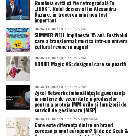
România evită să fie retrogradată în
mea”
de la
Cinema City din City Park Constanța
,
de la
„JUNK”. Rolul decisiv al lui Alexandru
18:30
, unde
regizorul Paul Decu și actrița Azaleea
Nazare, în trecerea unui nou test
Necula
, originari din Constanța și împrejurimi, vor
important
prezenta filmul alături de colegii lor
Ioana State,
UNCATEGORIZED
acum 6 zile
Alexandra Răduță și Gabriel Vatavu.
SUMMER WELL implineste 15 ani. Festivalul
care a transformat muzica intr-un univers
cultural revine in august
Cinema City Shopping City Galați
invită spectatorii
pe
12 februarie de la 18:30
la întâlnirea cu actrițele
Ioana
UNCATEGORIZED
acum 6 zile
State și Azaleea Necula și regizorul Paul Decu.
HONOR Magic V6: designul care se poartă
Pe 13 februarie la ora 18:30
, spectatorii din
Iași
sunt
invitați la proiecția specială din
Cinema City Iulius
UNCATEGORIZED
acum 6 zile
Mall
, alături de regizorul
Paul Decu
și de
Zyxel Networks îmbunătățește guvernanța
actorii
Gabriel Vatavu, Sergiu Costache, Azaleea
în materie de securitate a produselor
pentru a proteja IMM-urile și furnizorii de
Necula, Alexandra Răduță.
servicii de gestionare (MSP)
De „Ziua Îndrăgostiților”, pe
14 februarie, în Cinema
UNCATEGORIZED
acum o săptămână
Care este diferența dintre un brand
City Iulius Mall Suceava, de la 18:30
, spectatorii sunt
coreean și unul european? Și de ce Geek &
invitați la film alături de regizorul
Paul Decu
și de