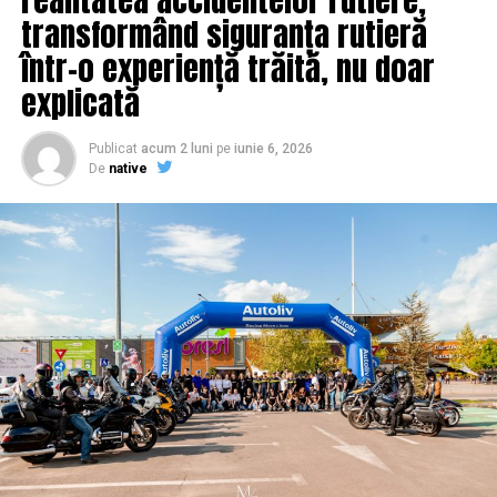
transformând siguranța rutieră
într-o experiență trăită, nu doar
explicată
Publicat
acum 2 luni
pe
iunie 6, 2026
De
native