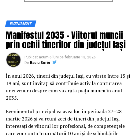
Siguranța rutieră, adusă mai
EVENIMENT
Manifestul 2035 – Viitorul muncii
aproape de comunitate
prin ochii tinerilor din județul Iași
Datele privind accidentele rutiere din România continuă
să evidențieze necesitatea unor inițiative de educație și
Publicat
acum 6 luni
pe
februarie 13, 2026
De
Baciu Sorin
prevenție. În 2025, peste 3.000 de persoane au fost
rănite grav în accidente rutiere, iar mai mult de 1.300 și-
În anul 2026, tinerii din județul Iași, cu vârste între 15 și
au pierdut viața pe șoselele din țară.
19 ani, sunt invitați să contribuie activ la conturarea
unei viziuni despre cum va arăta piața muncii în anul
În acest context, campania „Condu Prudent! Alege
2035.
Viața!” își propune să transforme informația teoretică
într-o experiență directă, prin simulări și demonstrații
Evenimentul principal va avea loc în perioada 27–28
care îi ajută pe participanți să înțeleagă concret
martie 2026 și va reuni zeci de tineri din județul Iași
impactul deciziilor luate în trafic.
interesați de viitorul lor profesional, de competențele
care vor conta în următorii 10 ani și de schimbările