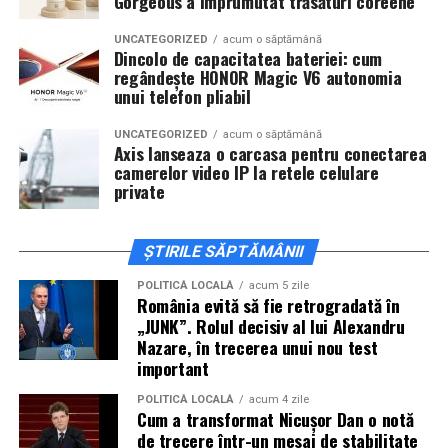
Gorgeous a împrumutat trăsături coreene
actorii
Sergiu Costache, Vlad si Oana Gherman,
Alexandra Răduță.
UNCATEGORIZED
acum o săptămână
Dincolo de capacitatea bateriei: cum
regândește HONOR Magic V6 autonomia
Cineplexx Băneasa Shopping City
unui telefon pliabil
București
găzduiește o proiecție specială în prezența
întregii echipe pe
15 februarie, de la 17:30.
UNCATEGORIZED
acum o săptămână
Axis lanseaza o carcasa pentru conectarea
camerelor video IP la retele celulare
În
Craiova
, regizorul
Paul Decu
și actorii
Sergiu
private
Costache, Azaleea Necula și Oana Gherman
vor
ajunge la cinematograful
Inspire VIP Electroputere
Mall pe 16 februarie de la ora 18:00
.
ȘTIRILE SĂPTĂMÂNII
Actorii
Vlad Gherman, Oana Gherman și Ioana
POLITICĂ LOCALĂ
acum 5 zile
România evită să fie retrogradată în
Ginghină
vin la întâlnirea cu publicul din
Cinema City
„JUNK”. Rolul decisiv al lui Alexandru
Vivo! Pitești pe 17 februarie, de la 18:30
și vor
Nazare, în trecerea unui nou test
participa la o discuție după proiecție, alături de
important
regizorul
Paul Decu.
POLITICĂ LOCALĂ
acum 4 zile
Cum a transformat Nicușor Dan o notă
Caravana
„În pielea mea”
ajunge la
Cinema City
de trecere într-un mesaj de stabilitate