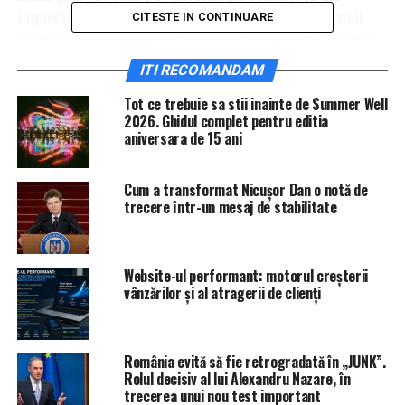
împiedice să o folosesc. Acelui cetăţean au putut să îi
CITESTE IN CONTINUARE
interzică, dar să vedem dacă pot să îmi interzică şi mie”,
a precizat omul.
ITI RECOMANDAM
IasiAZI.ro
Tot ce trebuie sa stii inainte de Summer Well
2026. Ghidul complet pentru editia
aniversara de 15 ani
ARTICOLE PE ACEIASI TEMA:
PRIMA
URMATORUL
Cum a transformat Nicușor Dan o notă de
Ce muniţie au folosit jandarmii | IasiAZI.ro
trecere într-un mesaj de stabilitate
NU RATATI
ULTIMA ORĂ Percheziții și arestări în legătură cu Prima
Casă, program folosit de sute de mii de români. Atenție
Website-ul performant: motorul creșterii
cum luați creditul pentru locuință! | IasiAZI.ro
vânzărilor și al atragerii de clienți
România evită să fie retrogradată în „JUNK”.
Rolul decisiv al lui Alexandru Nazare, în
trecerea unui nou test important