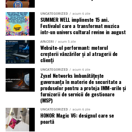
Shopping City Ploiești, pe 18 februarie,
de la 18:30, la
proiecția specială introdusă de regizorul
Paul Decu
,
alături de actorii
Ioana State, Vlad și Oana Gherman,
UNCATEGORIZED
acum 6 zile
SUMMER WELL implineste 15 ani.
Azaleea Necula și Gabriel Vatavu.
Festivalul care a transformat muzica
intr-un univers cultural revine in august
O comedie actuală și spumoasă, filmul
„În pielea
mea”
este distribuit de T.R.I.B.E. Films.
AFACERI
acum 5 zile
Website-ul performant: motorul
creșterii vânzărilor și al atragerii de
TRAILER:
https://bit.ly/InPieleaMea
clienți
Site oficial:
inpieleamea.ro
UNCATEGORIZED
acum 6 zile
Zyxel Networks îmbunătățește
Mai multe detalii, imagini de la filmări, fragmente din
guvernanța în materie de securitate a
film, declarații din partea actorilor și informații despre
produselor pentru a proteja IMM-urile și
concursuri sunt disponibile pe paginile social media ale
furnizorii de servicii de gestionare
filmului de
Facebook
,
Instagram
,
TikTok
.
(MSP)
Adrian Pădurețu semnează imaginea filmului. De sunet
UNCATEGORIZED
acum 6 zile
HONOR Magic V6: designul care se
s-a ocupat Bogdan Ivanovici, de scenografie Anca
poartă
Miron, iar de costume Francisca Vass.