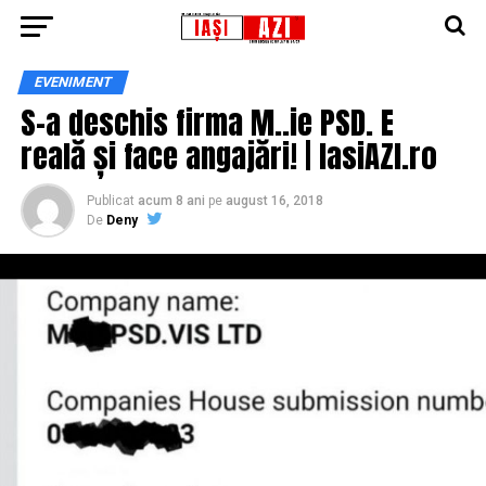
EVENIMENT
S-a deschis firma M..ie PSD. E
reală și face angajări! | IasiAZI.ro
Publicat
acum 8 ani
pe
august 16, 2018
De
Deny