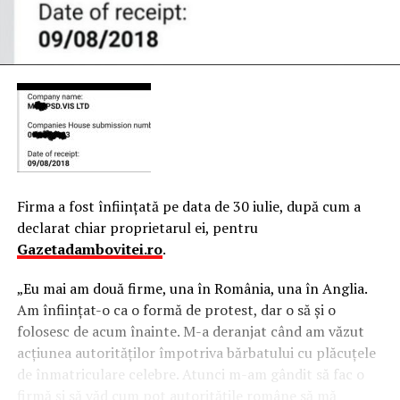
Firma a fost înfiinţată pe data de 30 iulie, după cum a
declarat chiar proprietarul ei, pentru
Gazetadambovitei.ro
.
„Eu mai am două firme, una în România, una în Anglia.
Am înfiinţat-o ca o formă de protest, dar o să şi o
folosesc de acum înainte.
M-a deranjat când am văzut
acţiunea autorităţilor împotriva bărbatului cu plăcuţele
de înmatriculare celebre. Atunci m-am gândit să fac o
firmă şi să văd cum pot autorităţile române să mă