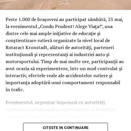
Peste 1.000 de brașoveni au participat sâmbătă, 23 mai,
la evenimentul „Condu Prudent! Alege Viața!”, una
dintre cele mai ample inițiative de educație și
conștientizare rutieră organizate la nivel local de
Rotaract Kronstadt, alături de autorități, parteneri
instituționali și reprezentanți ai industriei auto și
motorsportului. Timp de mai multe ore, participanții au
avut ocazia să experimenteze, într-un mod controlat și
interactiv, efectele reale ale accidentelor rutiere și
importanța adoptării unui comportament responsabil
în trafic.
Evenimentul, organizat împreună cu autorități,
parteneri instituționali și reprezentanți ai industriei
automotive și motorsportului, a avut ca obiectiv
principal transformarea prevenției într-o experiență
CITESTE IN CONTINUARE
practică și accesibilă publicului larg.