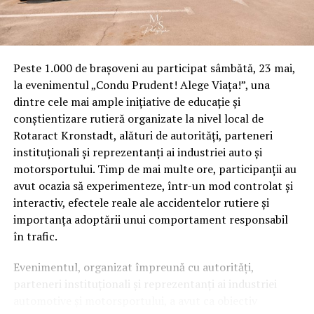
Gurasada – Simeria constructorii vor executa lucrări de
terasamente, consolidări, electrificare,
energoalimentare, semnalizare şi de implementare a
sistemului de siguranţă a traficului ERTMS (ETCS nivel 2
Peste 1.000 de brașoveni au participat sâmbătă, 23 mai,
+ GSMR) pe tot traseul. Vor fi construite 187 de lucrări
la evenimentul „Condu Prudent! Alege Viața!”, una
de artă (poduri, podeţe, tuneluri, pasaje superioare şi
dintre cele mai ample inițiative de educație și
inferioare), iar în 25 de staţii de cale ferată (inclusiv
conștientizare rutieră organizate la nivel local de
halte comerciale şi puncte de oprire) se vor executa
Rotaract Kronstadt, alături de autorități, parteneri
lucrări civile. „Există front de lucru pe toată lungimea,
instituționali și reprezentanți ai industriei auto și
mai puţin clădirile. Constructorii au front de lucru şi nu
motorsportului. Timp de mai multe ore, participanții au
există motive pentru întârzierea lucrărilor”, ne-a mai
avut ocazia să experimenteze, într-un mod controlat și
declarat Ion Gavrilă.
interactiv, efectele reale ale accidentelor rutiere și
importanța adoptării unui comportament responsabil
„35% din traseu se construieşte de la zero”
în trafic.
Un reprezentant al asocierii Astaldi SpA – FCC
Evenimentul, organizat împreună cu autorități,
Construccion SA – Salcef Construzioni Edili e Ferroviarie
parteneri instituționali și reprezentanți ai industriei
SpA – SC Thales Systems România SRL, firmele care se
automotive și motorsportului, a avut ca obiectiv
ocupă de reabilitarea secţiunilor km 614 – Cap Y Bârzava