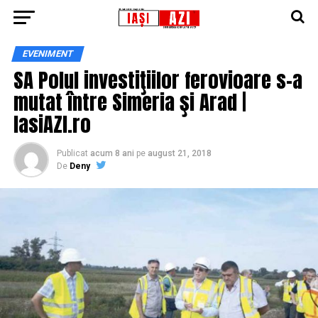
EVENIMENT
SA Polul investiţiilor ferovioare s-a
mutat între Simeria şi Arad |
IasiAZI.ro
Publicat
acum 8 ani
pe
august 21, 2018
De
Deny