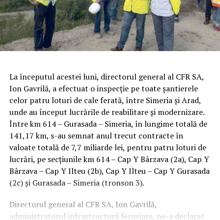
La începutul acestei luni, directorul general al CFR SA,
Ion Gavrilă, a efectuat o inspecţie pe toate şantierele
celor patru loturi de cale ferată, între Simeria şi Arad,
unde au început lucrările de reabilitare şi modernizare.
Între km 614 – Gurasada – Simeria, în lungime totală de
141,17 km, s-au semnat anul trecut contracte în
valoate totală de 7,7 miliarde lei, pentru patru loturi de
lucrări, pe secţiunile km 614 – Cap Y Bârzava (2a), Cap Y
Bârzava – Cap Y Ilteu (2b), Cap Y Ilteu – Cap Y Gurasada
(2c) şi Gurasada – Simeria (tronson 3).
Directorul general al CFR SA, Ion Gavrilă,
administratorul infrastructurii feroviare, ne-a declarat