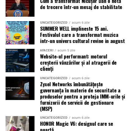
Cum a transformat Nicușor Dan o notă
Caravana
„În pielea mea”
ajunge la
Cinema City
de trecere într-un mesaj de stabilitate
Shopping City Ploiești, pe 18 februarie,
de la 18:30, la
proiecția specială introdusă de regizorul
Paul Decu
,
alături de actorii
Ioana State, Vlad și Oana Gherman,
UNCATEGORIZED
acum 6 zile
SUMMER WELL implineste 15 ani.
Azaleea Necula și Gabriel Vatavu.
Festivalul care a transformat muzica
intr-un univers cultural revine in august
O comedie actuală și spumoasă, filmul
„În pielea
mea”
este distribuit de T.R.I.B.E. Films.
AFACERI
acum 5 zile
Website-ul performant: motorul
creșterii vânzărilor și al atragerii de
TRAILER:
https://bit.ly/InPieleaMea
clienți
Site oficial:
inpieleamea.ro
UNCATEGORIZED
acum 6 zile
Zyxel Networks îmbunătățește
Mai multe detalii, imagini de la filmări, fragmente din
guvernanța în materie de securitate a
film, declarații din partea actorilor și informații despre
produselor pentru a proteja IMM-urile și
concursuri sunt disponibile pe paginile social media ale
furnizorii de servicii de gestionare
filmului de
Facebook
,
Instagram
,
TikTok
.
(MSP)
Adrian Pădurețu semnează imaginea filmului. De sunet
UNCATEGORIZED
acum 6 zile
HONOR Magic V6: designul care se
s-a ocupat Bogdan Ivanovici, de scenografie Anca
poartă