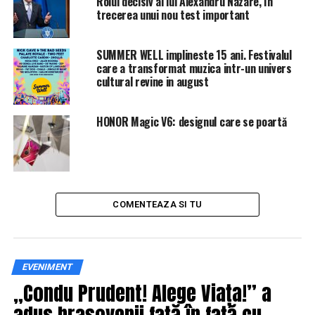
Rolul decisiv al lui Alexandru Nazare, în
deosebită îi este acordată şi impactului pe care îl are în
trecerea unui nou test important
desfăşurarea lucrărilor situl arheologic de la Vărădia.
SUMMER WELL implineste 15 ani. Festivalul
care a transformat muzica intr-un univers
cultural revine in august
HONOR Magic V6: designul care se poartă
COMENTEAZA SI TU
EVENIMENT
„Condu Prudent! Alege Viața!” a
adus brașovenii față în față cu