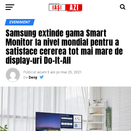
EVENIMENT
Samsung extinde gama Smart
Monitor la nivel mondial pentru a
satisface cererea tot mai mare de
display-uri Do-It-All
Publicat
acum 5 ani
pe
mai 25, 2021
De
Deny