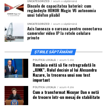
Alexandra Răduță.
UNCATEGORIZED
acum o săptămână
Dincolo de capacitatea bateriei: cum
regândește HONOR Magic V6 autonomia
Cineplexx Băneasa Shopping City
unui telefon pliabil
București
găzduiește o proiecție specială în prezența
întregii echipe pe
15 februarie, de la 17:30.
UNCATEGORIZED
acum o săptămână
Axis lanseaza o carcasa pentru conectarea
camerelor video IP la retele celulare
În
Craiova
, regizorul
Paul Decu
și actorii
Sergiu
private
Costache, Azaleea Necula și Oana Gherman
vor
ajunge la cinematograful
Inspire VIP Electroputere
Mall pe 16 februarie de la ora 18:00
.
ȘTIRILE SĂPTĂMÂNII
Actorii
Vlad Gherman, Oana Gherman și Ioana
POLITICĂ LOCALĂ
acum 5 zile
România evită să fie retrogradată în
Ginghină
vin la întâlnirea cu publicul din
Cinema City
„JUNK”. Rolul decisiv al lui Alexandru
Vivo! Pitești pe 17 februarie, de la 18:30
și vor
Nazare, în trecerea unui nou test
participa la o discuție după proiecție, alături de
important
regizorul
Paul Decu.
POLITICĂ LOCALĂ
acum 4 zile
Cum a transformat Nicușor Dan o notă
Caravana
„În pielea mea”
ajunge la
Cinema City
de trecere într-un mesaj de stabilitate
Shopping City Ploiești, pe 18 februarie,
de la 18:30, la
proiecția specială introdusă de regizorul
Paul Decu
,