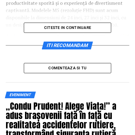
productivitate sporită și o experiență de divertisment
captivantă. Modelele M5 (rezoluție FHD) sunt acum
disponibile la dimensiuni de 24 inci, 27 inci și 32 inci, cu
un design elegant și o opțiune nouă de culoare albă.
CITESTE IN CONTINUARE
ITI RECOMANDAM
COMENTEAZA SI TU
EVENIMENT
„Condu Prudent! Alege Viața!” a
adus brașovenii față în față cu
realitatea accidentelor rutiere,
transformând siguranța rutieră