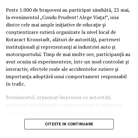
pe piață”
, a declarat
Hyesung Ha,
Senior Vice
Peste 1.000 de brașoveni au participat sâmbătă, 23 mai,
President of Visual Display Business at Samsung
la evenimentul „Condu Prudent! Alege Viața!”, una
Electronics
.
dintre cele mai ample inițiative de educație și
conștientizare rutieră organizate la nivel local de
Rotaract Kronstadt, alături de autorități, parteneri
instituționali și reprezentanți ai industriei auto și
Cele mai recente adăugiri la seria Samsung Smart
motorsportului. Timp de mai multe ore, participanții au
Monitor sunt:
avut ocazia să experimenteze, într-un mod controlat și
interactiv, efectele reale ale accidentelor rutiere și
Smart Monitor M7 de 43 inci (Model: M70A)
– Ca
importanța adoptării unui comportament responsabil
model de vârf, Smart Monitor M7 vine acum
în trafic.
într-o dimensiune mai mare de 43 inci, care
maximizează productivitatea și îmbunătățește
Evenimentul, organizat împreună cu autorități,
divertismentul, ajutat de un design fără margini
parteneri instituționali și reprezentanți ai industriei
care oferă o experiență captivantă indiferent
automotive și motorsportului, a avut ca obiectiv
de tipul de activitate desfășurată: muncă,
principal transformarea prevenției într-o experiență
educație sau joacă. Dispunând de un afișaj 4K
CITESTE IN CONTINUARE
practică și accesibilă publicului larg.
Ultra-High Definition (UHD), M7 de 43 inci poate
comuta fără probleme funcționalitățile, trecând