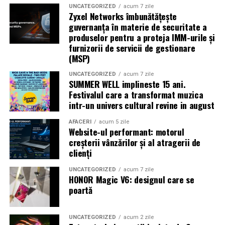
alături de actorii
Ioana State, Vlad și Oana Gherman,
UNCATEGORIZED
acum 7 zile
Zyxel Networks îmbunătățește
Azaleea Necula și Gabriel Vatavu.
guvernanța în materie de securitate a
produselor pentru a proteja IMM-urile și
O comedie actuală și spumoasă, filmul
„În pielea
furnizorii de servicii de gestionare
mea”
este distribuit de T.R.I.B.E. Films.
(MSP)
UNCATEGORIZED
acum 7 zile
TRAILER:
https://bit.ly/InPieleaMea
SUMMER WELL implineste 15 ani.
Site oficial:
inpieleamea.ro
Festivalul care a transformat muzica
intr-un univers cultural revine in august
Mai multe detalii, imagini de la filmări, fragmente din
film, declarații din partea actorilor și informații despre
AFACERI
acum 5 zile
Website-ul performant: motorul
concursuri sunt disponibile pe paginile social media ale
creșterii vânzărilor și al atragerii de
filmului de
Facebook
,
Instagram
,
TikTok
.
clienți
Adrian Pădurețu semnează imaginea filmului. De sunet
UNCATEGORIZED
acum 7 zile
HONOR Magic V6: designul care se
s-a ocupat Bogdan Ivanovici, de scenografie Anca
poartă
Miron, iar de costume Francisca Vass.
„În Pielea Mea”
este un film produs de: CB MOTION
UNCATEGORIZED
acum 2 zile