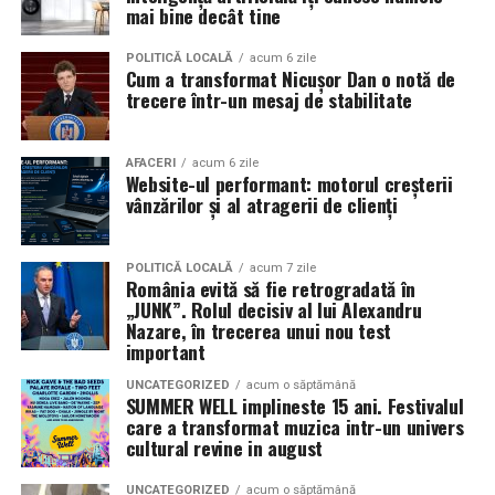
în mai multe orașe.
mai bine decât tine
Sursa articol:
BVON.ro
Pe
11 februarie
va avea loc proiecția specială
„În pielea
POLITICĂ LOCALĂ
acum 6 zile
Cum a transformat Nicușor Dan o notă de
mea”
de la
Cinema City din City Park Constanța
,
de la
trecere într-un mesaj de stabilitate
18:30
, unde
regizorul Paul Decu și actrița Azaleea
Necula
, originari din Constanța și împrejurimi, vor
prezenta filmul alături de colegii lor
Ioana State,
AFACERI
acum 6 zile
Website-ul performant: motorul creșterii
Alexandra Răduță și Gabriel Vatavu.
vânzărilor și al atragerii de clienți
Cinema City Shopping City Galați
invită spectatorii
pe
12 februarie de la 18:30
la întâlnirea cu actrițele
Ioana
POLITICĂ LOCALĂ
acum 7 zile
România evită să fie retrogradată în
State și Azaleea Necula și regizorul Paul Decu.
„JUNK”. Rolul decisiv al lui Alexandru
Nazare, în trecerea unui nou test
Pe 13 februarie la ora 18:30
, spectatorii din
Iași
sunt
important
invitați la proiecția specială din
Cinema City Iulius
UNCATEGORIZED
acum o săptămână
Mall
, alături de regizorul
Paul Decu
și de
SUMMER WELL implineste 15 ani. Festivalul
actorii
Gabriel Vatavu, Sergiu Costache, Azaleea
care a transformat muzica intr-un univers
cultural revine in august
Necula, Alexandra Răduță.
UNCATEGORIZED
acum o săptămână