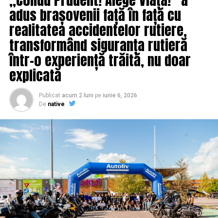
statul cu banii | IasiAZI.ro
adus brașovenii față în față cu
NU RATATI
realitatea accidentelor rutiere,
S-a declanșat operațiunea de SALVARE a lui DRAGNEA de
transformând siguranța rutieră
ÎNCHISOARE! Decizia luată de Viorica DĂNCILĂ! |
IasiAZI.ro
într-o experiență trăită, nu doar
explicată
Publicat
acum 2 luni
pe
iunie 6, 2026
De
native