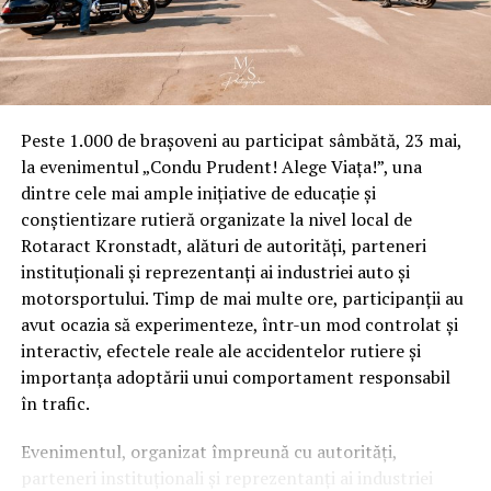
Peste 1.000 de brașoveni au participat sâmbătă, 23 mai,
la evenimentul „Condu Prudent! Alege Viața!”, una
dintre cele mai ample inițiative de educație și
conștientizare rutieră organizate la nivel local de
Rotaract Kronstadt, alături de autorități, parteneri
instituționali și reprezentanți ai industriei auto și
motorsportului. Timp de mai multe ore, participanții au
avut ocazia să experimenteze, într-un mod controlat și
interactiv, efectele reale ale accidentelor rutiere și
importanța adoptării unui comportament responsabil
în trafic.
Evenimentul, organizat împreună cu autorități,
parteneri instituționali și reprezentanți ai industriei