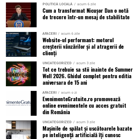
POLITICĂ LOCALĂ
acum 6 zile
Cum a transformat Nicușor Dan o notă
Caravana
„În pielea mea”
ajunge la
Cinema City
de trecere într-un mesaj de stabilitate
Shopping City Ploiești, pe 18 februarie,
de la 18:30, la
proiecția specială introdusă de regizorul
Paul Decu
,
alături de actorii
Ioana State, Vlad și Oana Gherman,
AFACERI
acum 6 zile
Website-ul performant: motorul
Azaleea Necula și Gabriel Vatavu.
creșterii vânzărilor și al atragerii de
clienți
O comedie actuală și spumoasă, filmul
„În pielea
mea”
este distribuit de T.R.I.B.E. Films.
UNCATEGORIZED
acum 3 zile
Tot ce trebuie sa stii inainte de Summer
Well 2026. Ghidul complet pentru editia
TRAILER:
https://bit.ly/InPieleaMea
aniversara de 15 ani
Site oficial:
inpieleamea.ro
AFACERI
acum o zi
EvenimenteGratuite.ro promovează
Mai multe detalii, imagini de la filmări, fragmente din
online evenimentele cu acces gratuit
film, declarații din partea actorilor și informații despre
din România
concursuri sunt disponibile pe paginile social media ale
filmului de
Facebook
,
Instagram
,
TikTok
.
UNCATEGORIZED
acum 3 zile
Mașinile de spălat și uscătoarele bazate
pe inteligență artificială îți cunosc
Adrian Pădurețu semnează imaginea filmului. De sunet