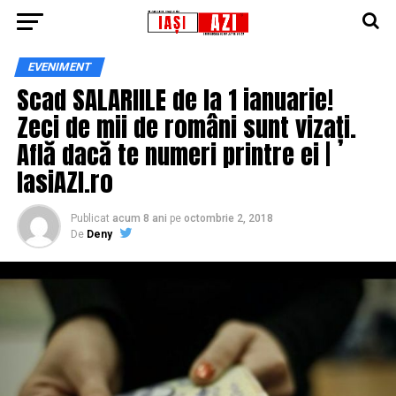
EVENIMENT
Scad SALARIILE de la 1 ianuarie!
Zeci de mii de români sunt vizați.
Află dacă te numeri printre ei |
IasiAZI.ro
Publicat
acum 8 ani
pe
octombrie 2, 2018
De
Deny