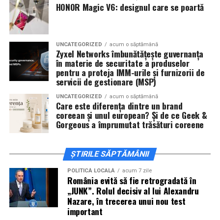
De „Ziua Îndrăgostiților”, pe
14 februarie, în Cinema
HONOR Magic V6: designul care se poartă
City Iulius Mall Suceava, de la 18:30
, spectatorii sunt
invitați la film alături de regizorul
Paul Decu
și de
actorii
Sergiu Costache, Vlad si Oana Gherman,
UNCATEGORIZED
acum o săptămână
Alexandra Răduță.
Zyxel Networks îmbunătățește guvernanța
în materie de securitate a produselor
Cineplexx Băneasa Shopping City
pentru a proteja IMM-urile și furnizorii de
servicii de gestionare (MSP)
București
găzduiește o proiecție specială în prezența
întregii echipe pe
15 februarie, de la 17:30.
UNCATEGORIZED
acum o săptămână
Care este diferența dintre un brand
coreean și unul european? Și de ce Geek &
În
Craiova
, regizorul
Paul Decu
și actorii
Sergiu
Gorgeous a împrumutat trăsături coreene
Costache, Azaleea Necula și Oana Gherman
vor
ajunge la cinematograful
Inspire VIP Electroputere
Mall pe 16 februarie de la ora 18:00
.
ȘTIRILE SĂPTĂMÂNII
Actorii
Vlad Gherman, Oana Gherman și Ioana
POLITICĂ LOCALĂ
acum 7 zile
România evită să fie retrogradată în
Ginghină
vin la întâlnirea cu publicul din
Cinema City
„JUNK”. Rolul decisiv al lui Alexandru
Vivo! Pitești pe 17 februarie, de la 18:30
și vor
Nazare, în trecerea unui nou test
participa la o discuție după proiecție, alături de
important
regizorul
Paul Decu.