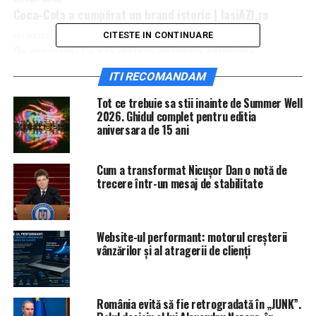
Coca-Cola a cumpărat un brand istoric | IasiAZI.ro
CITESTE IN CONTINUARE
NU RATATI
De necrezut! Cu cât plătesc Antenele celebrele
asistente TV | IasiAZI.ro
ITI RECOMANDAM
Tot ce trebuie sa stii inainte de Summer Well
2026. Ghidul complet pentru editia
aniversara de 15 ani
Cum a transformat Nicușor Dan o notă de
trecere într-un mesaj de stabilitate
Website-ul performant: motorul creșterii
vânzărilor și al atragerii de clienți
România evită să fie retrogradată în „JUNK”.