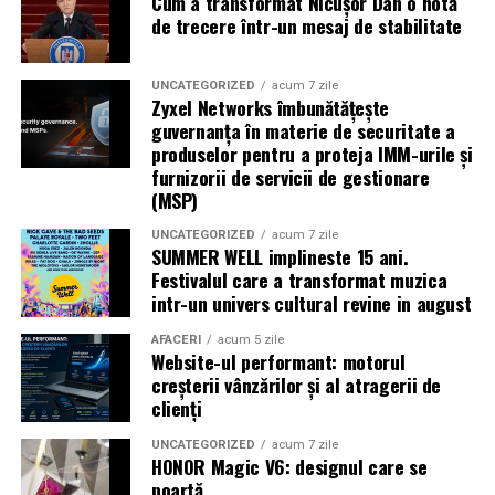
Cum a transformat Nicușor Dan o notă
Caravana
„În pielea mea”
ajunge la
Cinema City
de trecere într-un mesaj de stabilitate
Shopping City Ploiești, pe 18 februarie,
de la 18:30, la
proiecția specială introdusă de regizorul
Paul Decu
,
alături de actorii
Ioana State, Vlad și Oana Gherman,
UNCATEGORIZED
acum 7 zile
Zyxel Networks îmbunătățește
Azaleea Necula și Gabriel Vatavu.
guvernanța în materie de securitate a
produselor pentru a proteja IMM-urile și
O comedie actuală și spumoasă, filmul
„În pielea
furnizorii de servicii de gestionare
mea”
este distribuit de T.R.I.B.E. Films.
(MSP)
UNCATEGORIZED
acum 7 zile
TRAILER:
https://bit.ly/InPieleaMea
SUMMER WELL implineste 15 ani.
Site oficial:
inpieleamea.ro
Festivalul care a transformat muzica
intr-un univers cultural revine in august
Mai multe detalii, imagini de la filmări, fragmente din
film, declarații din partea actorilor și informații despre
AFACERI
acum 5 zile
Website-ul performant: motorul
concursuri sunt disponibile pe paginile social media ale
creșterii vânzărilor și al atragerii de
filmului de
Facebook
,
Instagram
,
TikTok
.
clienți
Adrian Pădurețu semnează imaginea filmului. De sunet
UNCATEGORIZED
acum 7 zile
HONOR Magic V6: designul care se
s-a ocupat Bogdan Ivanovici, de scenografie Anca
poartă