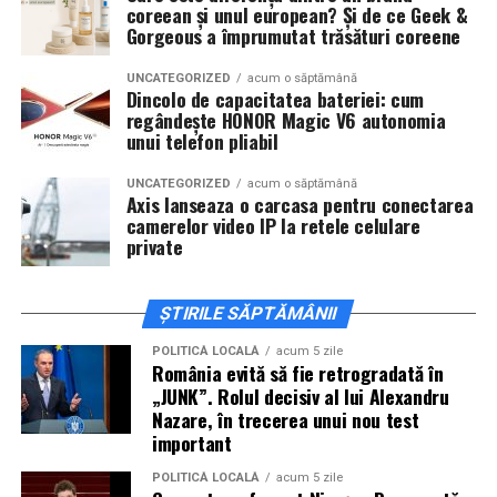
coreean și unul european? Și de ce Geek &
invitați la film alături de regizorul
Paul Decu
și de
Gorgeous a împrumutat trăsături coreene
actorii
Sergiu Costache, Vlad si Oana Gherman,
Alexandra Răduță.
UNCATEGORIZED
acum o săptămână
Dincolo de capacitatea bateriei: cum
regândește HONOR Magic V6 autonomia
Cineplexx Băneasa Shopping City
unui telefon pliabil
București
găzduiește o proiecție specială în prezența
întregii echipe pe
15 februarie, de la 17:30.
UNCATEGORIZED
acum o săptămână
Axis lanseaza o carcasa pentru conectarea
camerelor video IP la retele celulare
În
Craiova
, regizorul
Paul Decu
și actorii
Sergiu
private
Costache, Azaleea Necula și Oana Gherman
vor
ajunge la cinematograful
Inspire VIP Electroputere
Mall pe 16 februarie de la ora 18:00
.
ȘTIRILE SĂPTĂMÂNII
Actorii
Vlad Gherman, Oana Gherman și Ioana
POLITICĂ LOCALĂ
acum 5 zile
România evită să fie retrogradată în
Ginghină
vin la întâlnirea cu publicul din
Cinema City
„JUNK”. Rolul decisiv al lui Alexandru
Vivo! Pitești pe 17 februarie, de la 18:30
și vor
Nazare, în trecerea unui nou test
participa la o discuție după proiecție, alături de
important
regizorul
Paul Decu.
POLITICĂ LOCALĂ
acum 5 zile