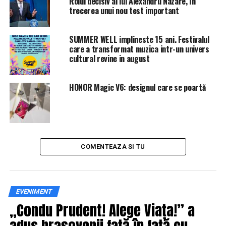
Rolul decisiv al lui Alexandru Nazare, în
trecerea unui nou test important
SUMMER WELL implineste 15 ani. Festivalul
care a transformat muzica intr-un univers
cultural revine in august
HONOR Magic V6: designul care se poartă
COMENTEAZA SI TU
EVENIMENT
„Condu Prudent! Alege Viața!” a
adus brașovenii față în față cu