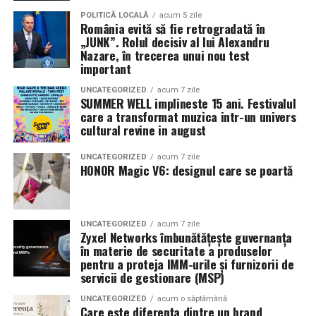
Pe
11 februarie
va avea loc proiecția specială
„În pielea
POLITICĂ LOCALĂ
acum 5 zile
România evită să fie retrogradată în
mea”
de la
Cinema City din City Park Constanța
,
de la
„JUNK”. Rolul decisiv al lui Alexandru
18:30
, unde
regizorul Paul Decu și actrița Azaleea
Nazare, în trecerea unui nou test
Necula
, originari din Constanța și împrejurimi, vor
important
prezenta filmul alături de colegii lor
Ioana State,
UNCATEGORIZED
acum 7 zile
Alexandra Răduță și Gabriel Vatavu.
SUMMER WELL implineste 15 ani. Festivalul
care a transformat muzica intr-un univers
cultural revine in august
Cinema City Shopping City Galați
invită spectatorii
pe
12 februarie de la 18:30
la întâlnirea cu actrițele
Ioana
UNCATEGORIZED
acum 7 zile
State și Azaleea Necula și regizorul Paul Decu.
HONOR Magic V6: designul care se poartă
Pe 13 februarie la ora 18:30
, spectatorii din
Iași
sunt
invitați la proiecția specială din
Cinema City Iulius
UNCATEGORIZED
acum 7 zile
Mall
, alături de regizorul
Paul Decu
și de
Zyxel Networks îmbunătățește guvernanța
actorii
Gabriel Vatavu, Sergiu Costache, Azaleea
în materie de securitate a produselor
pentru a proteja IMM-urile și furnizorii de
Necula, Alexandra Răduță.
servicii de gestionare (MSP)
De „Ziua Îndrăgostiților”, pe
14 februarie, în Cinema
UNCATEGORIZED
acum o săptămână
Care este diferența dintre un brand
City Iulius Mall Suceava, de la 18:30
, spectatorii sunt