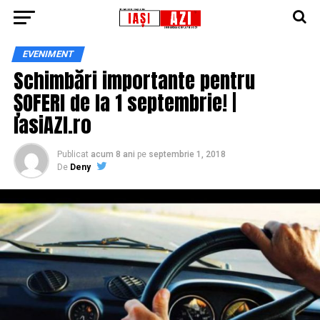
EVENIMENT
Schimbări importante pentru
ȘOFERI de la 1 septembrie! |
IasiAZI.ro
Publicat
acum 8 ani
pe
septembrie 1, 2018
De
Deny