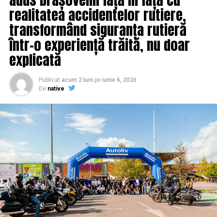
realitatea accidentelor rutiere,
transformând siguranța rutieră
într-o experiență trăită, nu doar
explicată
Publicat
acum 2 luni
pe
iunie 6, 2026
De
native