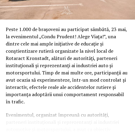
Peste 1.000 de brașoveni au participat sâmbătă, 23 mai,
la evenimentul „Condu Prudent! Alege Viața!”, una
dintre cele mai ample inițiative de educație și
conștientizare rutieră organizate la nivel local de
Rotaract Kronstadt, alături de autorități, parteneri
instituționali și reprezentanți ai industriei auto și
motorsportului. Timp de mai multe ore, participanții au
avut ocazia să experimenteze, într-un mod controlat și
interactiv, efectele reale ale accidentelor rutiere și
importanța adoptării unui comportament responsabil
în trafic.
Evenimentul, organizat împreună cu autorități,
parteneri instituționali și reprezentanți ai industriei
automotive și motorsportului, a avut ca obiectiv