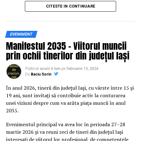
principal transformarea prevenției într-o experiență
CITESTE IN CONTINUARE
practică și accesibilă publicului larg.
Siguranța rutieră, adusă mai
EVENIMENT
Manifestul 2035 – Viitorul muncii
aproape de comunitate
prin ochii tinerilor din județul Iași
Datele privind accidentele rutiere din România continuă
să evidențieze necesitatea unor inițiative de educație și
Publicat
acum 6 luni
pe
februarie 13, 2026
De
Baciu Sorin
prevenție. În 2025, peste 3.000 de persoane au fost
rănite grav în accidente rutiere, iar mai mult de 1.300 și-
În anul 2026, tinerii din județul Iași, cu vârste între 15 și
au pierdut viața pe șoselele din țară.
19 ani, sunt invitați să contribuie activ la conturarea
unei viziuni despre cum va arăta piața muncii în anul
În acest context, campania „Condu Prudent! Alege
2035.
Viața!” își propune să transforme informația teoretică
într-o experiență directă, prin simulări și demonstrații
Evenimentul principal va avea loc în perioada 27–28
care îi ajută pe participanți să înțeleagă concret
martie 2026 și va reuni zeci de tineri din județul Iași
impactul deciziilor luate în trafic.
interesați de viitorul lor profesional, de competențele