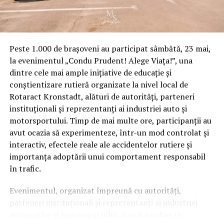
Peste 1.000 de brașoveni au participat sâmbătă, 23 mai,
la evenimentul „Condu Prudent! Alege Viața!”, una
dintre cele mai ample inițiative de educație și
conștientizare rutieră organizate la nivel local de
Rotaract Kronstadt, alături de autorități, parteneri
instituționali și reprezentanți ai industriei auto și
motorsportului. Timp de mai multe ore, participanții au
avut ocazia să experimenteze, într-un mod controlat și
interactiv, efectele reale ale accidentelor rutiere și
importanța adoptării unui comportament responsabil
în trafic.
Evenimentul, organizat împreună cu autorități,
parteneri instituționali și reprezentanți ai industriei
automotive și motorsportului, a avut ca obiectiv