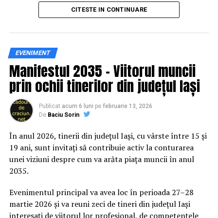
principal transformarea prevenției într-o experiență
CITESTE IN CONTINUARE
practică și accesibilă publicului larg.
Siguranța rutieră, adusă mai
EVENIMENT
Manifestul 2035 – Viitorul muncii
aproape de comunitate
prin ochii tinerilor din județul Iași
Datele privind accidentele rutiere din România continuă
să evidențieze necesitatea unor inițiative de educație și
Publicat
acum 6 luni
pe
februarie 13, 2026
De
Baciu Sorin
prevenție. În 2025, peste 3.000 de persoane au fost
rănite grav în accidente rutiere, iar mai mult de 1.300 și-
În anul 2026, tinerii din județul Iași, cu vârste între 15 și
au pierdut viața pe șoselele din țară.
19 ani, sunt invitați să contribuie activ la conturarea
unei viziuni despre cum va arăta piața muncii în anul
În acest context, campania „Condu Prudent! Alege
2035.
Viața!” își propune să transforme informația teoretică
într-o experiență directă, prin simulări și demonstrații
Evenimentul principal va avea loc în perioada 27–28
care îi ajută pe participanți să înțeleagă concret
martie 2026 și va reuni zeci de tineri din județul Iași
impactul deciziilor luate în trafic.
interesați de viitorul lor profesional, de competențele