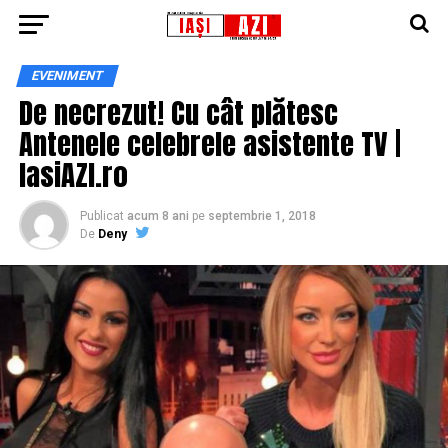
EVENIMENT
De necrezut! Cu cât plătesc
Antenele celebrele asistente TV |
IasiAZI.ro
Publicat
acum 8 ani
pe
septembrie 1, 2018
De
Deny