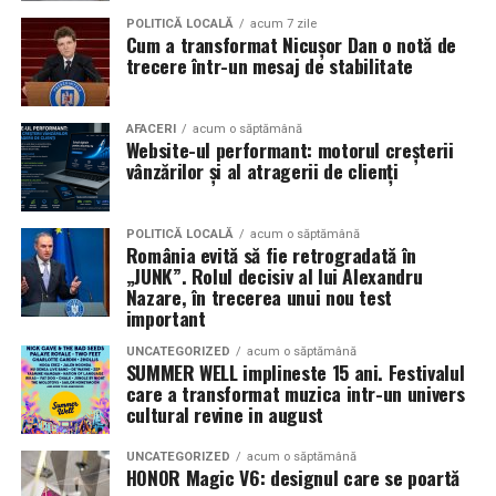
Pe
11 februarie
va avea loc proiecția specială
„În pielea
POLITICĂ LOCALĂ
acum 7 zile
Cum a transformat Nicușor Dan o notă de
mea”
de la
Cinema City din City Park Constanța
,
de la
trecere într-un mesaj de stabilitate
18:30
, unde
regizorul Paul Decu și actrița Azaleea
Necula
, originari din Constanța și împrejurimi, vor
prezenta filmul alături de colegii lor
Ioana State,
AFACERI
acum o săptămână
Website-ul performant: motorul creșterii
Alexandra Răduță și Gabriel Vatavu.
vânzărilor și al atragerii de clienți
Cinema City Shopping City Galați
invită spectatorii
pe
12 februarie de la 18:30
la întâlnirea cu actrițele
Ioana
POLITICĂ LOCALĂ
acum o săptămână
România evită să fie retrogradată în
State și Azaleea Necula și regizorul Paul Decu.
„JUNK”. Rolul decisiv al lui Alexandru
Nazare, în trecerea unui nou test
Pe 13 februarie la ora 18:30
, spectatorii din
Iași
sunt
important
invitați la proiecția specială din
Cinema City Iulius
UNCATEGORIZED
acum o săptămână
Mall
, alături de regizorul
Paul Decu
și de
SUMMER WELL implineste 15 ani. Festivalul
actorii
Gabriel Vatavu, Sergiu Costache, Azaleea
care a transformat muzica intr-un univers
cultural revine in august
Necula, Alexandra Răduță.
UNCATEGORIZED
acum o săptămână
De „Ziua Îndrăgostiților”, pe
14 februarie, în Cinema
HONOR Magic V6: designul care se poartă
City Iulius Mall Suceava, de la 18:30
, spectatorii sunt