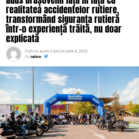
Ședință PSD. Ce pune Dragnea la cale | IasiAZI.ro
realitatea accidentelor rutiere,
transformând siguranța rutieră
într-o experiență trăită, nu doar
explicată
Publicat
acum 2 luni
pe
iunie 6, 2026
De
native