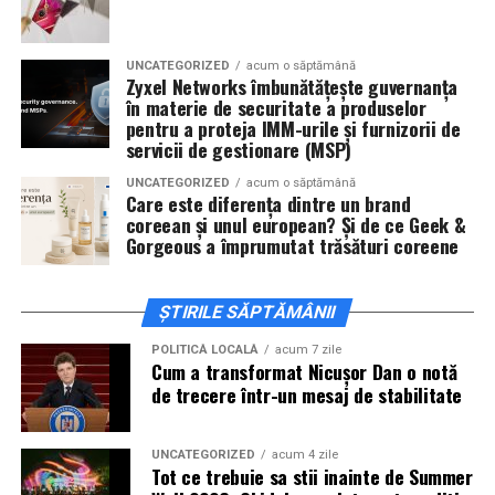
invitați la film alături de regizorul
Paul Decu
și de
actorii
Sergiu Costache, Vlad si Oana Gherman,
UNCATEGORIZED
acum o săptămână
Alexandra Răduță.
Zyxel Networks îmbunătățește guvernanța
în materie de securitate a produselor
Cineplexx Băneasa Shopping City
pentru a proteja IMM-urile și furnizorii de
servicii de gestionare (MSP)
București
găzduiește o proiecție specială în prezența
întregii echipe pe
15 februarie, de la 17:30.
UNCATEGORIZED
acum o săptămână
Care este diferența dintre un brand
coreean și unul european? Și de ce Geek &
În
Craiova
, regizorul
Paul Decu
și actorii
Sergiu
Gorgeous a împrumutat trăsături coreene
Costache, Azaleea Necula și Oana Gherman
vor
ajunge la cinematograful
Inspire VIP Electroputere
Mall pe 16 februarie de la ora 18:00
.
ȘTIRILE SĂPTĂMÂNII
Actorii
Vlad Gherman, Oana Gherman și Ioana
POLITICĂ LOCALĂ
acum 7 zile
Cum a transformat Nicușor Dan o notă
Ginghină
vin la întâlnirea cu publicul din
Cinema City
de trecere într-un mesaj de stabilitate
Vivo! Pitești pe 17 februarie, de la 18:30
și vor
participa la o discuție după proiecție, alături de
regizorul
Paul Decu.
UNCATEGORIZED
acum 4 zile
Tot ce trebuie sa stii inainte de Summer