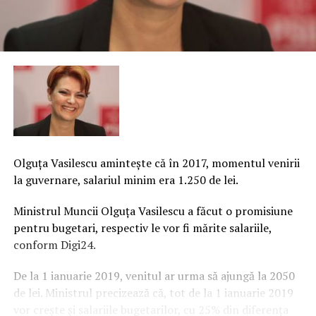
Olguţa Vasilescu aminteşte că în 2017, momentul venirii
la guvernare, salariul minim era 1.250 de lei.
Ministrul Muncii Olguţa Vasilescu a făcut o promisiune
pentru bugetari, respectiv le vor fi mărite salariile,
conform Digi24.
De la 1 ianuarie 2019, venitul ar urma să ajungă la 2050
de lei. Ministrul precizează că, tot de la 1 ianuarie 2019
vor creşte şi salariile bugetarilor, cu 25% din diferenţa