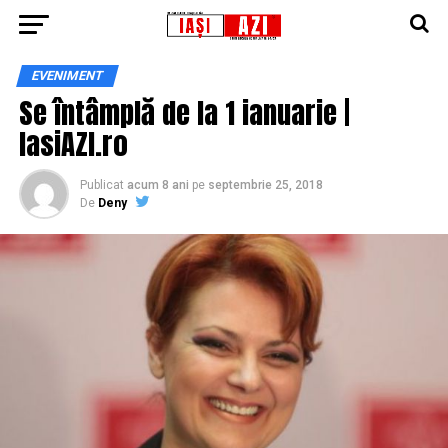
EVENIMENT
Se întâmplă de la 1 ianuarie |
IasiAZI.ro
Publicat
acum 8 ani
pe
septembrie 25, 2018
De
Deny