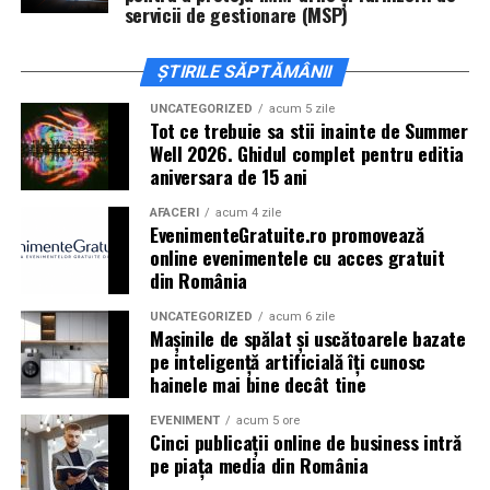
servicii de gestionare (MSP)
Proiectul a fost organizat cu sprijinul partenerilor și
sponsorilor: Allianz Țiriac, Accenture, Coresi, Autoliv,
ȘTIRILE SĂPTĂMÂNII
Academia Titi Aur, ISU, IPJ, IJJ, Pro Rally Racing Team
UNCATEGORIZED
acum 5 zile
(ERA), OC Racing Team, LS Driving Academy, Siguranța
Tot ce trebuie sa stii inainte de Summer
Auto Copii, Lifetime Events, Ugly Bikers, Oaki, Crust
Well 2026. Ghidul complet pentru editia
Focacceria și Panoramic.
aniversara de 15 ani
AFACERI
acum 4 zile
Despre Rotaract
EvenimenteGratuite.ro promovează
online evenimentele cu acces gratuit
Rotaract este o organizație internațională dedicată
din România
tinerilor cu vârste de peste 18 ani, care dezvoltă
UNCATEGORIZED
acum 6 zile
proiecte de voluntariat, educație, leadership și implicare
Mașinile de spălat și uscătoarele bazate
comunitară. Parte a familiei Rotary International,
pe inteligență artificială îți cunosc
Rotaract reunește tineri profesioniști și studenți care își
hainele mai bine decât tine
propun să genereze schimbări pozitive în comunitățile
EVENIMENT
acum 5 ore
din care fac parte, prin inițiative sociale, educaționale,
Cinci publicații online de business intră
culturale și civice.
pe piața media din România