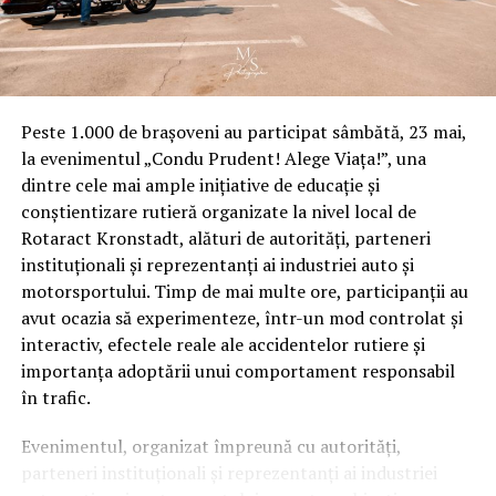
Fiecare dintre cele cinci publicații are propria structură
editorială și propriul unghi de abordare, dar toate
pornesc de la aceleași principii: informație documentată
pe surse oficiale, actualizată constant și orientată către
Peste 1.000 de brașoveni au participat sâmbătă, 23 mai,
decizia de business. Conținutul este organizat pe
la evenimentul „Condu Prudent! Alege Viața!”, una
categorii precum Afaceri și companii, Antreprenoriat,
dintre cele mai ample inițiative de educație și
Economie și finanțe, Piețe și industrii, Marketing și
conștientizare rutieră organizate la nivel local de
vânzări, Tehnologie și inovație, Carieră și dezvoltare.
Rotaract Kronstadt, alături de autorități, parteneri
instituționali și reprezentanți ai industriei auto și
Publicațiile sunt disponibile gratuit, fără paywall, și pot
motorsportului. Timp de mai multe ore, participanții au
fi accesate de pe orice dispozitiv. Cititorii pot urmări
avut ocazia să experimenteze, într-un mod controlat și
noutățile direct pe site sau prin canalele de social media
interactiv, efectele reale ale accidentelor rutiere și
asociate fiecărei publicații.
importanța adoptării unui comportament responsabil
Rețeaua este operată de SEO Digital S.R.L., companie
în trafic.
fondată în decembrie 2024 și dezvoltatoare a platformei
Evenimentul, organizat împreună cu autorități,
seodigital.ro, care conectează advertiserii cu peste 3.000
parteneri instituționali și reprezentanți ai industriei
de publicații verificate din România pentru advertoriale,