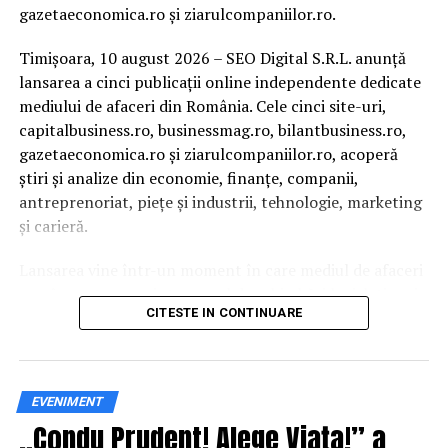
gazetaeconomica.ro și ziarulcompaniilor.ro.
Timișoara, 10 august 2026 – SEO Digital S.R.L. anunță
lansarea a cinci publicații online independente dedicate
mediului de afaceri din România. Cele cinci site-uri,
capitalbusiness.ro, businessmag.ro, bilantbusiness.ro,
gazetaeconomica.ro și ziarulcompaniilor.ro, acoperă
știri și analize din economie, finanțe, companii,
antreprenoriat, piețe și industrii, tehnologie, marketing
și carieră.
Lansarea vine într-un moment în care mediul de afaceri
românesc trece printr-un val de schimbări legislative și
CITESTE IN CONTINUARE
economice: peste 3.100 de firme și PFA au intrat în
insolvență doar în primele cinci luni din 2026, salariul
minim a fost majorat de la 1 iulie, iar noile reguli fiscale
au modificat impozitarea dividendelor, regimul
EVENIMENT
microîntreprinderilor și obligațiile de raportare
„Condu Prudent! Alege Viața!” a
electronică. În paralel, piața de fuziuni și achiziții a atins