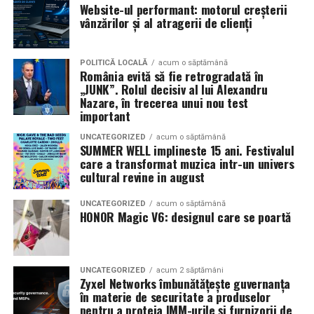
sunt grăbiți și conduc sub presiunea timpului. Noi
Website-ul performant: motorul creșterii
este un proiect cofinanțat de Uniunea Europeană, Cod
vânzărilor și al atragerii de clienți
încercăm să le transmitem că viața de zi cu zi nu este o
proiect: 2025-3-RO01-KA154-YOU-000373433, acesta
probă specială de raliu și că prioritatea trebuie să fie
creează un cadru de dialog și implicare pentru liceenii
întotdeauna siguranța. Am venit la acest eveniment
care doresc să își facă vocea auzită.
POLITICĂ LOCALĂ
acum o săptămână
România evită să fie retrogradată în
pentru a fi mai aproape de comunitatea din Brașov și
„JUNK”. Rolul decisiv al lui Alexandru
pentru a le arăta oamenilor că motorsportul înseamnă,
Nazare, în trecerea unui nou test
înainte de toate, disciplină, responsabilitate și siguranță.
important
Pe lângă prezentarea mașinilor de competiție, încercăm
UNCATEGORIZED
acum o săptămână
să le explicăm participanților cât de importante sunt
SUMMER WELL implineste 15 ani. Festivalul
reflexele corecte și deciziile responsabile în trafic”, a
care a transformat muzica intr-un univers
cultural revine in august
declarat Andrei Gîrtofan, pilot la ProRally.
UNCATEGORIZED
acum o săptămână
HONOR Magic V6: designul care se poartă
Campania „Condu Prudent! Alege Viața!” face parte
dintr-un proiect național desfășurat în mai multe orașe
din România, printre care București, Alba Iulia, Cluj-
UNCATEGORIZED
acum 2 săptămâni
Napoca, Sibiu și Târgu Mureș, având ca obiectiv
Zyxel Networks îmbunătățește guvernanța
principal reducerea numărului de accidente prin
în materie de securitate a produselor
educație, prevenție și implicarea activă a comunității.
pentru a proteja IMM-urile și furnizorii de