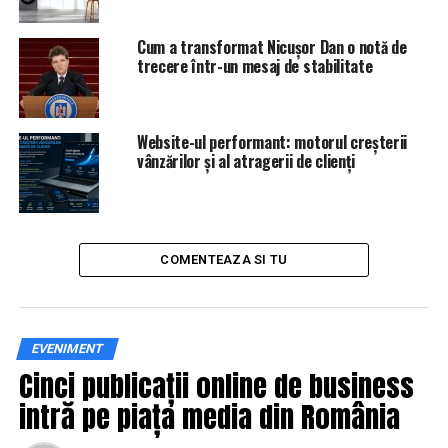
IasiAZI.ro
Cum a transformat Nicușor Dan o notă de
ARTICOLE PE ACEIASI TEMA:
PRIMA
trecere într-un mesaj de stabilitate
URMATORUL
Daea, ANUNȚ important pentru toți românii. Ce se
întâmplă cu prețul cărnii de porc | IasiAZI.ro
Website-ul performant: motorul creșterii
vânzărilor și al atragerii de clienți
NU RATATI
LOVITURĂ pentru cei care au CENTRALE termice de
APARTAMENT! Chiar acum, când vine frigul! | IasiAZI.ro
COMENTEAZA SI TU
EVENIMENT
Cinci publicații online de business
intră pe piața media din România