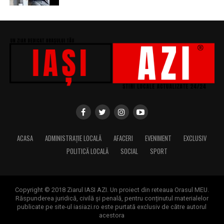
Sursa articol:
BVON.ro
ACASA
ADMINISTRAȚIE LOCALĂ
AFACERI
EVENIMENT
EXCLUSIV
POLITICĂ LOCALĂ
SOCIAL
SPORT
Copyright © 2018 Ziarul IASI AZI. Un proiect din reteaua Orasul MEU.
Răspunderea juridică, civilă și penală, pentru conținutul materialelor
publicate pe site-ul iasiazi.ro este purtată exclusiv de către autorul
acestora