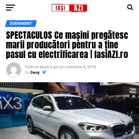
EVENIMENT
SPECTACULOS Ce mașini pregătesc
marii producători pentru a ține
pasul cu electrificarea | IasiAZI.ro
Publicat
acum 8 ani
pe
octombrie 8, 2018
De
Deny