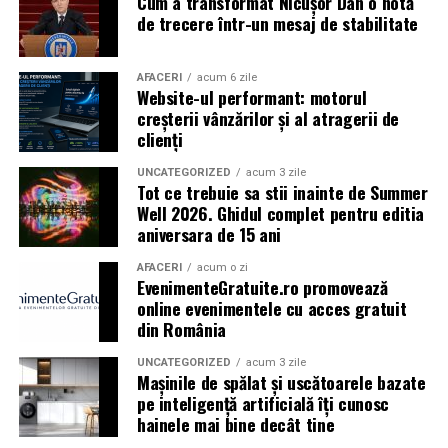
Cum a transformat Nicușor Dan o notă
Caravana
„În pielea mea”
ajunge la
Cinema City
de trecere într-un mesaj de stabilitate
Shopping City Ploiești, pe 18 februarie,
de la 18:30, la
proiecția specială introdusă de regizorul
Paul Decu
,
alături de actorii
Ioana State, Vlad și Oana Gherman,
AFACERI
acum 6 zile
Website-ul performant: motorul
Azaleea Necula și Gabriel Vatavu.
creșterii vânzărilor și al atragerii de
clienți
O comedie actuală și spumoasă, filmul
„În pielea
mea”
este distribuit de T.R.I.B.E. Films.
UNCATEGORIZED
acum 3 zile
Tot ce trebuie sa stii inainte de Summer
Well 2026. Ghidul complet pentru editia
TRAILER:
https://bit.ly/InPieleaMea
aniversara de 15 ani
Site oficial:
inpieleamea.ro
AFACERI
acum o zi
EvenimenteGratuite.ro promovează
Mai multe detalii, imagini de la filmări, fragmente din
online evenimentele cu acces gratuit
film, declarații din partea actorilor și informații despre
din România
concursuri sunt disponibile pe paginile social media ale
filmului de
Facebook
,
Instagram
,
TikTok
.
UNCATEGORIZED
acum 3 zile
Mașinile de spălat și uscătoarele bazate
pe inteligență artificială îți cunosc
Adrian Pădurețu semnează imaginea filmului. De sunet
hainele mai bine decât tine
s-a ocupat Bogdan Ivanovici, de scenografie Anca