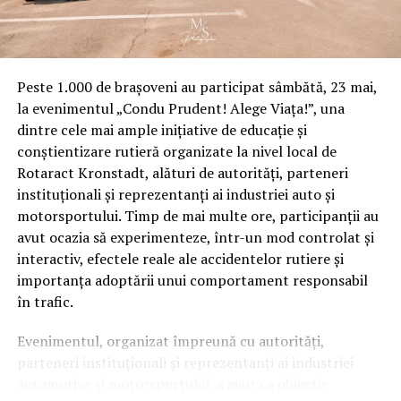
Peste 1.000 de brașoveni au participat sâmbătă, 23 mai,
Cel mai vândut model electric pe continentul european,
la evenimentul „Condu Prudent! Alege Viața!”, una
Renault Zoe, este deja însoţit pe piaţă de „colegi”
dintre cele mai ample inițiative de educație și
precum Kangoo şi Twizy, iar investiţia de circa 1 miliard
conștientizare rutieră organizate la nivel local de
de euro făcută în acest an va asigura o platformă special
Rotaract Kronstadt, alături de autorități, parteneri
dedicată viitoarelor maşini electrice ale Alianţei
instituționali și reprezentanți ai industriei auto și
Renault-Nissan-Mitsubishi. Carlos Ghosn a anunţat deja
motorsportului. Timp de mai multe ore, participanții au
că în gama Renault vor exista opt maşini electrice în
avut ocazia să experimenteze, într-un mod controlat și
2022, iar Gilles Normand, şeful programului pentru
interactiv, efectele reale ale accidentelor rutiere și
vehicule electrice al grupului francez, a declarat că nu
importanța adoptării unui comportament responsabil
mai puţin de 50% din întreaga gamă Renault va fi
în trafic.
electrificată. Acest procent include 20% maşini electrice
şi 30% hibride. De altfel, pe lângă crossoverul K-ZE, care
Evenimentul, organizat împreună cu autorități,
va fi comercializat iniţial în China, Renault va oferi în
parteneri instituționali și reprezentanți ai industriei
curând şi variante plug-in hybrid pentru Clio şi Megane.
automotive și motorsportului, a avut ca obiectiv
Alături de Renault, partenerul japonez Nissan va