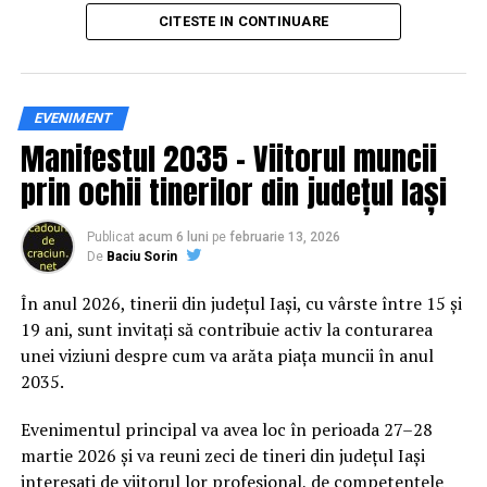
principal transformarea prevenției într-o experiență
produce şi comercializa un SUV 100% electric în viitorul
CITESTE IN CONTINUARE
practică și accesibilă publicului larg.
apropiat care se va adăuga modelului Leaf.
Siguranța rutieră, adusă mai
EVENIMENT
Manifestul 2035 – Viitorul muncii
aproape de comunitate
prin ochii tinerilor din județul Iași
Datele privind accidentele rutiere din România continuă
să evidențieze necesitatea unor inițiative de educație și
Publicat
acum 6 luni
pe
februarie 13, 2026
De
Baciu Sorin
prevenție. În 2025, peste 3.000 de persoane au fost
rănite grav în accidente rutiere, iar mai mult de 1.300 și-
În anul 2026, tinerii din județul Iași, cu vârste între 15 și
au pierdut viața pe șoselele din țară.
19 ani, sunt invitați să contribuie activ la conturarea
unei viziuni despre cum va arăta piața muncii în anul
În acest context, campania „Condu Prudent! Alege
2035.
Viața!” își propune să transforme informația teoretică
într-o experiență directă, prin simulări și demonstrații
Evenimentul principal va avea loc în perioada 27–28
care îi ajută pe participanți să înțeleagă concret
martie 2026 și va reuni zeci de tineri din județul Iași
impactul deciziilor luate în trafic.
interesați de viitorul lor profesional, de competențele