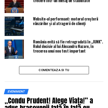
trecere într-un mesaj de stabilitate
Website-ul performant: motorul creșterii
vânzărilor și al atragerii de clienți
România evită să fie retrogradată în „JUNK”.
Rolul decisiv al lui Alexandru Nazare, în
trecerea unui nou test important
COMENTEAZA SI TU
După prezentarea de la expoziţia auto de la Paris a SUV-
ului EQC, Mercedes-Benz are în plan electrificarea
întregii game astfel încât, în 2022, să poată vinde cel
puţin un vehicul electric sau hibrid în toate segmentele
EVENIMENT
de piaţă în care este prezent. Până în 2025, şefii
„Condu Prudent! Alege Viața!” a
grupului Daimler se aşteaptă ca 15%-25% din totalul
adus brașovenii față în față cu