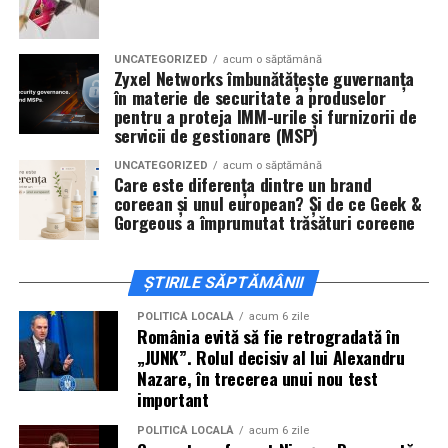
invitați la film alături de regizorul
Paul Decu
și de
actorii
Sergiu Costache, Vlad si Oana Gherman,
UNCATEGORIZED
acum o săptămână
Alexandra Răduță.
Zyxel Networks îmbunătățește guvernanța
în materie de securitate a produselor
Cineplexx Băneasa Shopping City
pentru a proteja IMM-urile și furnizorii de
servicii de gestionare (MSP)
București
găzduiește o proiecție specială în prezența
întregii echipe pe
15 februarie, de la 17:30.
UNCATEGORIZED
acum o săptămână
Care este diferența dintre un brand
coreean și unul european? Și de ce Geek &
În
Craiova
, regizorul
Paul Decu
și actorii
Sergiu
Gorgeous a împrumutat trăsături coreene
Costache, Azaleea Necula și Oana Gherman
vor
ajunge la cinematograful
Inspire VIP Electroputere
Mall pe 16 februarie de la ora 18:00
.
ȘTIRILE SĂPTĂMÂNII
Actorii
Vlad Gherman, Oana Gherman și Ioana
POLITICĂ LOCALĂ
acum 6 zile
România evită să fie retrogradată în
Ginghină
vin la întâlnirea cu publicul din
Cinema City
„JUNK”. Rolul decisiv al lui Alexandru
Vivo! Pitești pe 17 februarie, de la 18:30
și vor
Nazare, în trecerea unui nou test
participa la o discuție după proiecție, alături de
important
regizorul
Paul Decu.
POLITICĂ LOCALĂ
acum 6 zile