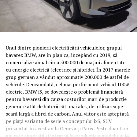
Unul dintre pionierii electrificării vehiculelor, grupul
bavarez BMW, are în plan ca, începând cu 2019, să
comercialize anual circa 500.000 de maşini alimentate
cu energie electrică (electrice şi hibride). În 2017 marele
grup german a vândut aproximativ 200.000 de astfel de
vehicule. Deocamdată, cel mai performant vehicul 100%
electric, BMW i3, se dovedeşte o problemă financiară
pentru bavarezi din cauza costurilor mari de producţie
generate atât de baterii cât, mai ales, de utilizarea pe
scară largă a fibrei de carbon.
Anul viitor este aşteptată
pe piaţă varianta de serie a conceptului ix3, SUV
prezentat în acest an la Geneva şi Paris. Peste doar trei
ani este anunţată şi intrarea în producţie a modelului i4