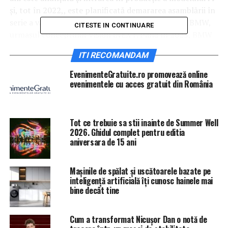
şi, tot în 2022,, este planificată demararea asamblării în
serie a vârfului de gamă în domeniul electricelor BMW,
CITESTE IN CONTINUARE
urmaşul conceptului Vision iNEXT. Până în 2025, BMW
plănuieşte o gamă compusă din 25 de vehicule
ITI RECOMANDAM
electrificate, jumătate dintre acestea fiind 100%
electrice. Anul viitor şi marca Mini a grupului va lansa
EvenimenteGratuite.ro promovează online
primul său model 100% electric după ce anul trecut a
evenimentele cu acces gratuit din România
lansat Countryman plug-in hybrid.
Tot ce trebuie sa stii inainte de Summer Well
2026. Ghidul complet pentru editia
aniversara de 15 ani
Mașinile de spălat și uscătoarele bazate pe
inteligență artificială îți cunosc hainele mai
bine decât tine
Cum a transformat Nicușor Dan o notă de