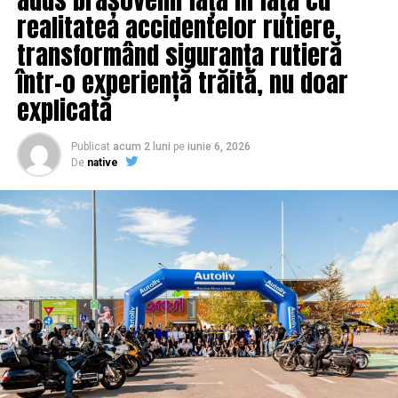
vânzărilor Mercedes-Benz să fie modele electrificate. La
realitatea accidentelor rutiere,
acest efort se va alătura şi marca smart.
transformând siguranța rutieră
într-o experiență trăită, nu doar
explicată
Publicat
acum 2 luni
pe
iunie 6, 2026
De
native