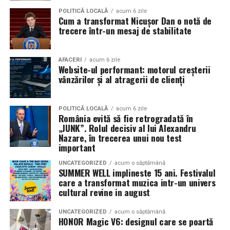
Pe
11 februarie
va avea loc proiecția specială
„În pielea
POLITICĂ LOCALĂ
acum 6 zile
Cum a transformat Nicușor Dan o notă de
mea”
de la
Cinema City din City Park Constanța
,
de la
trecere într-un mesaj de stabilitate
18:30
, unde
regizorul Paul Decu și actrița Azaleea
Necula
, originari din Constanța și împrejurimi, vor
IasiAZI.ro
prezenta filmul alături de colegii lor
Ioana State,
AFACERI
acum 6 zile
Website-ul performant: motorul creșterii
Alexandra Răduță și Gabriel Vatavu.
vânzărilor și al atragerii de clienți
ARTICOLE PE ACEIASI TEMA:
PRIMA
Cinema City Shopping City Galați
invită spectatorii
pe
URMATORUL
12 februarie de la 18:30
la întâlnirea cu actrițele
Ioana
POLITICĂ LOCALĂ
acum 6 zile
DECIZIE pentru cei care publică anunuțuri. Sunt
România evită să fie retrogradată în
State și Azaleea Necula și regizorul Paul Decu.
considerați comercianți | IasiAZI.ro
„JUNK”. Rolul decisiv al lui Alexandru
Nazare, în trecerea unui nou test
NU RATATI
Pe 13 februarie la ora 18:30
, spectatorii din
Iași
sunt
important
Referendumul pentru familie, un eșec total. Ce spun
invitați la proiecția specială din
Cinema City Iulius
cifrele | IasiAZI.ro
UNCATEGORIZED
acum o săptămână
Mall
, alături de regizorul
Paul Decu
și de
SUMMER WELL implineste 15 ani. Festivalul
actorii
Gabriel Vatavu, Sergiu Costache, Azaleea
care a transformat muzica intr-un univers
cultural revine in august
Necula, Alexandra Răduță.
UNCATEGORIZED
acum o săptămână
De „Ziua Îndrăgostiților”, pe
14 februarie, în Cinema
HONOR Magic V6: designul care se poartă
City Iulius Mall Suceava, de la 18:30
, spectatorii sunt