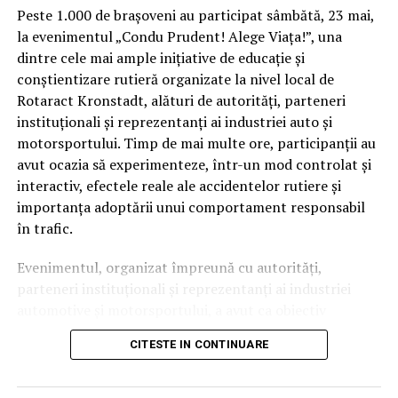
Peste 1.000 de brașoveni au participat sâmbătă, 23 mai,
la evenimentul „Condu Prudent! Alege Viața!”, una
dintre cele mai ample inițiative de educație și
conștientizare rutieră organizate la nivel local de
Rotaract Kronstadt, alături de autorități, parteneri
instituționali și reprezentanți ai industriei auto și
motorsportului. Timp de mai multe ore, participanții au
avut ocazia să experimenteze, într-un mod controlat și
interactiv, efectele reale ale accidentelor rutiere și
importanța adoptării unui comportament responsabil
în trafic.
Evenimentul, organizat împreună cu autorități,
parteneri instituționali și reprezentanți ai industriei
automotive și motorsportului, a avut ca obiectiv
principal transformarea prevenției într-o experiență
CITESTE IN CONTINUARE
practică și accesibilă publicului larg.