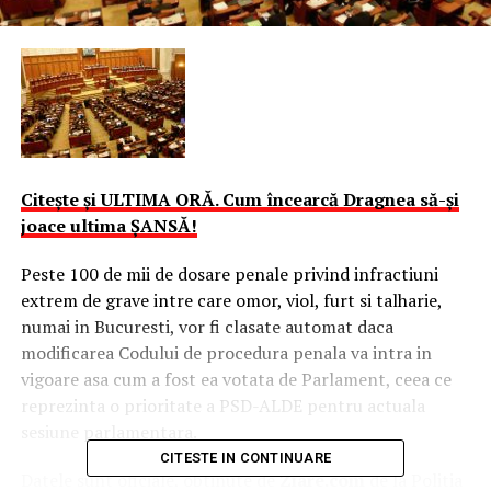
Citeşte şi ULTIMA ORĂ. Cum încearcă Dragnea să-şi
joace ultima ȘANSĂ!
Peste 100 de mii de dosare penale privind infractiuni
extrem de grave intre care omor, viol, furt si talharie,
numai in Bucuresti, vor fi clasate automat daca
modificarea Codului de procedura penala va intra in
vigoare asa cum a fost ea votata de Parlament, ceea ce
reprezinta o prioritate a PSD-ALDE pentru actuala
sesiune parlamentara.
CITESTE IN CONTINUARE
Datele sunt oficiale, obtinute de
Ziare.com
de la Politia