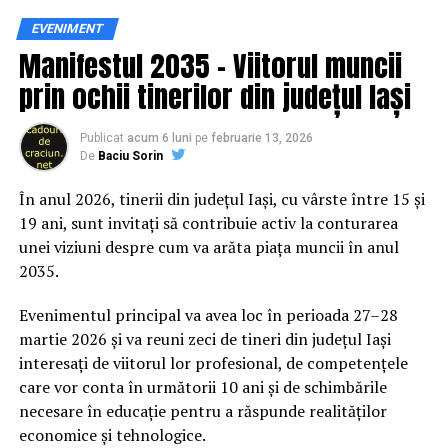
Siguranța rutieră, adusă mai
EVENIMENT
Manifestul 2035 – Viitorul muncii
aproape de comunitate
prin ochii tinerilor din județul Iași
Datele privind accidentele rutiere din România continuă
să evidențieze necesitatea unor inițiative de educație și
Publicat
acum 6 luni
pe
februarie 13, 2026
De
Baciu Sorin
prevenție. În 2025, peste 3.000 de persoane au fost
rănite grav în accidente rutiere, iar mai mult de 1.300 și-
În anul 2026, tinerii din județul Iași, cu vârste între 15 și
au pierdut viața pe șoselele din țară.
19 ani, sunt invitați să contribuie activ la conturarea
unei viziuni despre cum va arăta piața muncii în anul
În acest context, campania „Condu Prudent! Alege
2035.
Viața!” își propune să transforme informația teoretică
într-o experiență directă, prin simulări și demonstrații
Evenimentul principal va avea loc în perioada 27–28
care îi ajută pe participanți să înțeleagă concret
martie 2026 și va reuni zeci de tineri din județul Iași
impactul deciziilor luate în trafic.
interesați de viitorul lor profesional, de competențele
care vor conta în următorii 10 ani și de schimbările
Comunitatea și colaborarea
necesare în educație pentru a răspunde realităților
economice și tehnologice.
dintre instituții fac diferența