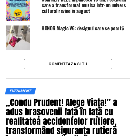
care a transformat muzica intr-un univers
cultural revine in august
ARTICOLE PE ACEIASI TEMA:
PRIMA
URMATORUL
HONOR Magic V6: designul care se poartă
Probleme mari pentru Gabriela Firea! Dan Andronic,
dezvăluire BOMBĂ | IasiAZI.ro
NU RATATI
ULTIMA ORĂ. Cum încearcă Dragnea să-şi joace ultima
ȘANSĂ! | IasiAZI.ro
COMENTEAZA SI TU
EVENIMENT
„Condu Prudent! Alege Viața!” a
adus brașovenii față în față cu
realitatea accidentelor rutiere,
transformând siguranța rutieră