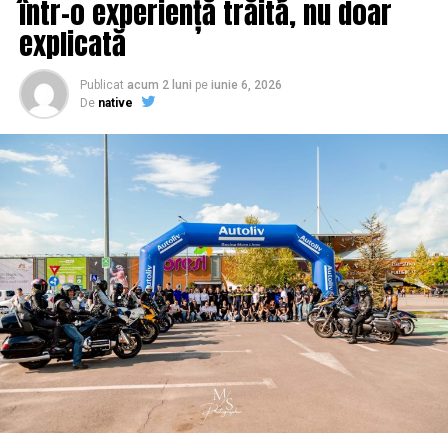
într-o experiență trăită, nu doar
explicată
Publicat
acum 2 luni
pe
iunie 6, 2026
De
native