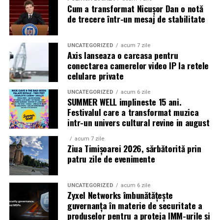
alături de actorii
Ioana State, Vlad și Oana Gherman,
Cum a transformat Nicușor Dan o notă
Azaleea Necula și Gabriel Vatavu.
de trecere într-un mesaj de stabilitate
O comedie actuală și spumoasă, filmul
„În pielea
mea”
este distribuit de T.R.I.B.E. Films.
UNCATEGORIZED
acum 7 zile
Axis lanseaza o carcasa pentru
conectarea camerelor video IP la retele
TRAILER:
https://bit.ly/InPieleaMea
celulare private
Site oficial:
inpieleamea.ro
UNCATEGORIZED
acum 6 zile
SUMMER WELL implineste 15 ani.
Mai multe detalii, imagini de la filmări, fragmente din
Festivalul care a transformat muzica
film, declarații din partea actorilor și informații despre
intr-un univers cultural revine in august
concursuri sunt disponibile pe paginile social media ale
filmului de
Facebook
,
Instagram
,
TikTok
.
acum 7 zile
Ziua Timișoarei 2026, sărbătorită prin
patru zile de evenimente
Adrian Pădurețu semnează imaginea filmului. De sunet
s-a ocupat Bogdan Ivanovici, de scenografie Anca
Miron, iar de costume Francisca Vass.
UNCATEGORIZED
acum 6 zile
Zyxel Networks îmbunătățește
„În Pielea Mea”
este un film produs de: CB MOTION
guvernanța în materie de securitate a
produselor pentru a proteja IMM-urile și
PICTURES.