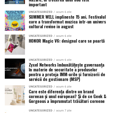
Necula
, originari din Constanța și împrejurimi, vor
important
prezenta filmul alături de colegii lor
Ioana State,
UNCATEGORIZED
acum 6 zile
Alexandra Răduță și Gabriel Vatavu.
SUMMER WELL implineste 15 ani. Festivalul
care a transformat muzica intr-un univers
cultural revine in august
Cinema City Shopping City Galați
invită spectatorii
pe
12 februarie de la 18:30
la întâlnirea cu actrițele
Ioana
UNCATEGORIZED
acum 6 zile
State și Azaleea Necula și regizorul Paul Decu.
HONOR Magic V6: designul care se poartă
Pe 13 februarie la ora 18:30
, spectatorii din
Iași
sunt
invitați la proiecția specială din
Cinema City Iulius
UNCATEGORIZED
acum 6 zile
Mall
, alături de regizorul
Paul Decu
și de
Zyxel Networks îmbunătățește guvernanța
actorii
Gabriel Vatavu, Sergiu Costache, Azaleea
în materie de securitate a produselor
pentru a proteja IMM-urile și furnizorii de
Necula, Alexandra Răduță.
servicii de gestionare (MSP)
De „Ziua Îndrăgostiților”, pe
14 februarie, în Cinema
UNCATEGORIZED
acum 6 zile
Care este diferența dintre un brand
City Iulius Mall Suceava, de la 18:30
, spectatorii sunt
coreean și unul european? Și de ce Geek &
invitați la film alături de regizorul
Paul Decu
și de
Gorgeous a împrumutat trăsături coreene
actorii
Sergiu Costache, Vlad si Oana Gherman,
Alexandra Răduță.
UNCATEGORIZED
acum 7 zile