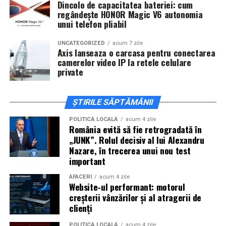
Dincolo de capacitatea bateriei: cum
regândește HONOR Magic V6 autonomia
Cineplexx Băneasa Shopping City
unui telefon pliabil
București
găzduiește o proiecție specială în prezența
întregii echipe pe
15 februarie, de la 17:30.
UNCATEGORIZED
acum 7 zile
Axis lanseaza o carcasa pentru conectarea
camerelor video IP la retele celulare
În
Craiova
, regizorul
Paul Decu
și actorii
Sergiu
private
Costache, Azaleea Necula și Oana Gherman
vor
ajunge la cinematograful
Inspire VIP Electroputere
Mall pe 16 februarie de la ora 18:00
.
ȘTIRILE SĂPTĂMÂNII
Actorii
Vlad Gherman, Oana Gherman și Ioana
POLITICĂ LOCALĂ
acum 4 zile
România evită să fie retrogradată în
Ginghină
vin la întâlnirea cu publicul din
Cinema City
„JUNK”. Rolul decisiv al lui Alexandru
Vivo! Pitești pe 17 februarie, de la 18:30
și vor
Nazare, în trecerea unui nou test
participa la o discuție după proiecție, alături de
important
regizorul
Paul Decu.
AFACERI
acum 4 zile
Website-ul performant: motorul
Caravana
„În pielea mea”
ajunge la
Cinema City
creșterii vânzărilor și al atragerii de
Shopping City Ploiești, pe 18 februarie,
de la 18:30, la
clienți
proiecția specială introdusă de regizorul
Paul Decu
,
POLITICĂ LOCALĂ
acum 4 zile