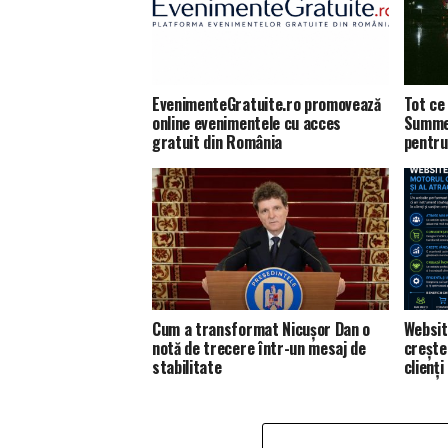
EvenimenteGratuite.ro promovează
Tot ce 
online evenimentele cu acces
Summer
gratuit din România
pentru
Cum a transformat Nicușor Dan o
Websit
notă de trecere într-un mesaj de
creșter
stabilitate
clienți