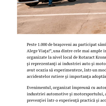
Peste 1.000 de brașoveni au participat sâ
Alege Viața!”, una dintre cele mai ample in
organizate la nivel local de Rotaract Krons
și reprezentanți ai industriei auto și mot
avut ocazia să experimenteze, într-un mod c
accidentelor rutiere și importanța adoptă
Evenimentul, organizat împreună cu autorit
industriei automotive și motorsportului, a
prevenției într-o experiență practică și acc