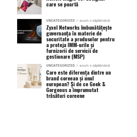
care se poartă
UNCATEGORIZED
acum o săptămână
Zyxel Networks îmbunătățește
guvernanța în materie de
securitate a produselor pentru
a proteja IMM-urile și
furnizorii de servicii de
gestionare (MSP)
UNCATEGORIZED
acum o săptămână
Care este diferența dintre un
brand coreean și unul
european? Și de ce Geek &
Gorgeous a împrumutat
trăsături coreene