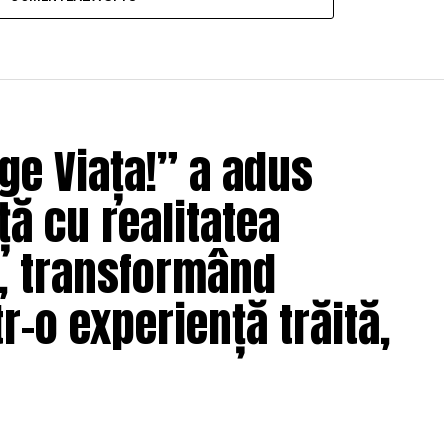
ge Viața!” a adus
ță cu realitatea
e, transformând
r-o experiență trăită,