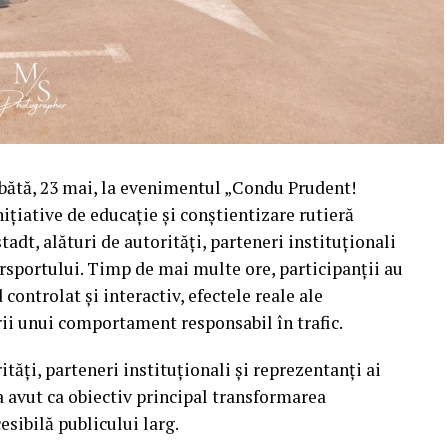
mbătă, 23 mai, la evenimentul „Condu Prudent!
ițiative de educație și conștientizare rutieră
tadt, alături de autorități, parteneri instituționali
orsportului. Timp de mai multe ore, participanții au
ontrolat și interactiv, efectele reale ale
rii unui comportament responsabil în trafic.
ăți, parteneri instituționali și reprezentanți ai
 avut ca obiectiv principal transformarea
esibilă publicului larg.