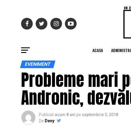
ACASA
ADMINISTRA
EVENIMENT
Probleme mari pe
Andronic, dezvăl
Publicat
acum 8 ani
pe
septembrie 5, 2018
De
Deny