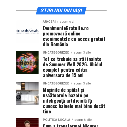
STIRI NOI DIN IAȘI
AFACERI
acum o zi
EvenimenteGratuite.ro
promovează online
evenimentele cu acces gratuit
din România
UNCATEGORIZED
acum 3 zile
Tot ce trebuie sa stii inainte
de Summer Well 2026. Ghidul
complet pentru editia
aniversara de 15 ani
UNCATEGORIZED
acum 3 zile
Mașinile de spălat și
uscătoarele bazate pe
inteligență artificială îți
cunosc hainele mai bine decât
tine
POLITICĂ LOCALĂ
acum 6 zile
Cum a transformat Nicușor