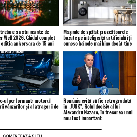
trebuie sa stii inainte de
Mașinile de spălat și uscătoarele
 Well 2026. Ghidul complet
bazate pe inteligență artificială îți
 editia aniversara de 15 ani
cunosc hainele mai bine decât tine
e-ul performant: motorul
România evită să fie retrogradată
ii vânzărilor și al atragerii de
în „JUNK”. Rolul decisiv al lui
Alexandru Nazare, în trecerea unui
nou test important
COMENTEAZA SI TU