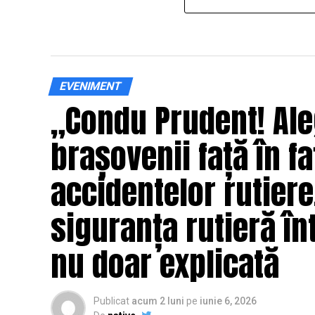
EVENIMENT
„Condu Prudent! Ale
brașovenii față în fa
accidentelor rutier
siguranța rutieră înt
nu doar explicată
Publicat
acum 2 luni
pe
iunie 6, 2026