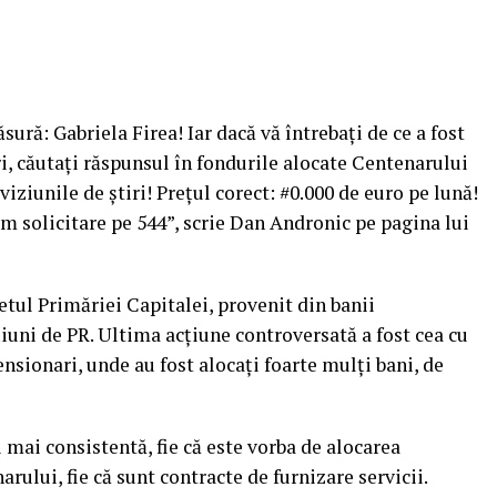
ură: Gabriela Firea! Iar dacă vă întrebaţi de ce a fost
ri, căutaţi răspunsul în fondurile alocate Centenarului
iziunile de ştiri! Preţul corect: #0.000 de euro pe lună!
em solicitare pe 544”, scrie Dan Andronic pe pagina lui
etul Primăriei Capitalei, provenit din banii
ţiuni de PR.
Ultima acţiune controversată a fost cea cu
nsionari, unde au fost alocaţi foarte mulţi bani, de
mai consistentă, fie că este vorba de alocarea
ului, fie că sunt contracte de furnizare servicii.