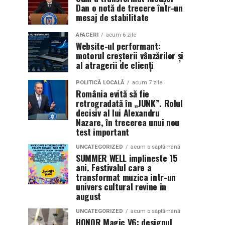
Dan o notă de trecere într-un
mesaj de stabilitate
AFACERI
acum 6 zile
Website-ul performant:
motorul creșterii vânzărilor și
al atragerii de clienți
POLITICĂ LOCALĂ
acum 7 zile
România evită să fie
retrogradată în „JUNK”. Rolul
decisiv al lui Alexandru
Nazare, în trecerea unui nou
test important
UNCATEGORIZED
acum o săptămână
SUMMER WELL implineste 15
ani. Festivalul care a
transformat muzica intr-un
univers cultural revine in
august
UNCATEGORIZED
acum o săptămână
HONOR Magic V6: designul