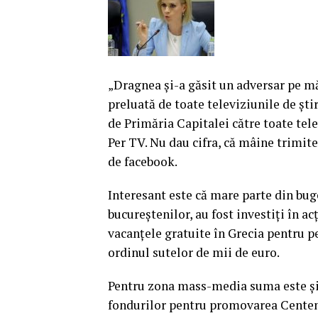
„Dragnea şi-a găsit un adversar pe măs
preluată de toate televiziunile de şti
de Primăria Capitalei către toate telev
Per TV. Nu dau cifra, că mâine trimit
de facebook.
Interesant este că mare parte din bug
bucureştenilor, au fost investiţi în ac
vacanţele gratuite în Grecia pentru pe
ordinul sutelor de mii de euro.
Pentru zona mass-media suma este şi 
fondurilor pentru promovarea Centenar