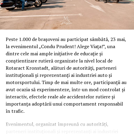
spectaculoase cum ar fi suport de căni, rafturi pentru
farfurii sau chiar veselă veche. Avantajul pieselor
decorative vintage este că sunt ieftine, unice, nu se
demodează niciodată și te vei bucura de un spațiu total
nou care o să te inspire.
Peste 1.000 de brașoveni au participat sâmbătă, 23 mai,
Un secret decorativ la care poți apela în orice încăpere,
la evenimentul „Condu Prudent! Alege Viața!”, una
dar mai ales în bucătărie, sunt plantele. Florile de
dintre cele mai ample inițiative de educație și
toamnă au culori minunate care îți vor aduce la viața
conștientizare rutieră organizate la nivel local de
spațiul. Poți apela fie la flori în ghiveci sau în vază,
Rotaract Kronstadt, alături de autorități, parteneri
efectul va fi la fel de plăcut. Nu există o limită în ceea ce
instituționali și reprezentanți ai industriei auto și
privește numărul acestora, atât timp cât decorul va
motorsportului. Timp de mai multe ore, participanții au
rămâne estetic și echilibrat. Dacă apelezi la florile în
avut ocazia să experimenteze, într-un mod controlat și
glastră nu uita că acestea trebuie udate regulat, au
interactiv, efectele reale ale accidentelor rutiere și
nevoie de lumină naturală și, din când în când, va trebui
importanța adoptării unui comportament responsabil
să le ștergi frunzele de praf.
în trafic.
Corpurile de iluminat nu trebuie să lipsească
Evenimentul, organizat împreună cu autorități,
parteneri instituționali și reprezentanți ai industriei