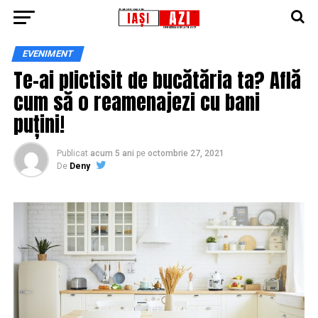
EVENIMENT
Te-ai plictisit de bucătăria ta? Află
cum să o reamenajezi cu bani
puțini!
Publicat
acum 5 ani
pe
octombrie 27, 2021
De
Deny