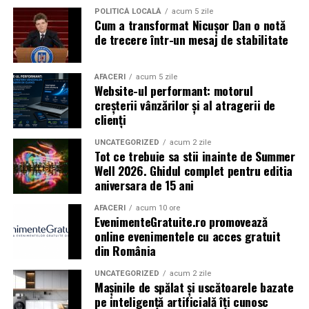
POLITICĂ LOCALĂ
acum 5 zile
Cum a transformat Nicușor Dan o notă
Caravana
„În pielea mea”
ajunge la
Cinema City
de trecere într-un mesaj de stabilitate
Shopping City Ploiești, pe 18 februarie,
de la 18:30, la
proiecția specială introdusă de regizorul
Paul Decu
,
alături de actorii
Ioana State, Vlad și Oana Gherman,
AFACERI
acum 5 zile
Website-ul performant: motorul
Azaleea Necula și Gabriel Vatavu.
creșterii vânzărilor și al atragerii de
clienți
O comedie actuală și spumoasă, filmul
„În pielea
mea”
este distribuit de T.R.I.B.E. Films.
UNCATEGORIZED
acum 2 zile
Tot ce trebuie sa stii inainte de Summer
Well 2026. Ghidul complet pentru editia
TRAILER:
https://bit.ly/InPieleaMea
aniversara de 15 ani
Site oficial:
inpieleamea.ro
AFACERI
acum 10 ore
EvenimenteGratuite.ro promovează
Mai multe detalii, imagini de la filmări, fragmente din
online evenimentele cu acces gratuit
film, declarații din partea actorilor și informații despre
din România
concursuri sunt disponibile pe paginile social media ale
filmului de
Facebook
,
Instagram
,
TikTok
.
UNCATEGORIZED
acum 2 zile
Mașinile de spălat și uscătoarele bazate
pe inteligență artificială îți cunosc
Adrian Pădurețu semnează imaginea filmului. De sunet