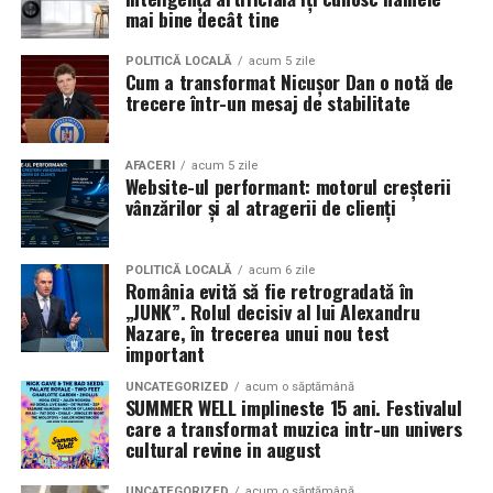
în mai multe orașe.
mai bine decât tine
Sursa articol:
BVON.ro
Pe
11 februarie
va avea loc proiecția specială
„În pielea
POLITICĂ LOCALĂ
acum 5 zile
Cum a transformat Nicușor Dan o notă de
mea”
de la
Cinema City din City Park Constanța
,
de la
trecere într-un mesaj de stabilitate
18:30
, unde
regizorul Paul Decu și actrița Azaleea
Necula
, originari din Constanța și împrejurimi, vor
prezenta filmul alături de colegii lor
Ioana State,
AFACERI
acum 5 zile
Website-ul performant: motorul creșterii
Alexandra Răduță și Gabriel Vatavu.
vânzărilor și al atragerii de clienți
Cinema City Shopping City Galați
invită spectatorii
pe
12 februarie de la 18:30
la întâlnirea cu actrițele
Ioana
POLITICĂ LOCALĂ
acum 6 zile
România evită să fie retrogradată în
State și Azaleea Necula și regizorul Paul Decu.
„JUNK”. Rolul decisiv al lui Alexandru
Nazare, în trecerea unui nou test
Pe 13 februarie la ora 18:30
, spectatorii din
Iași
sunt
important
invitați la proiecția specială din
Cinema City Iulius
UNCATEGORIZED
acum o săptămână
Mall
, alături de regizorul
Paul Decu
și de
SUMMER WELL implineste 15 ani. Festivalul
actorii
Gabriel Vatavu, Sergiu Costache, Azaleea
care a transformat muzica intr-un univers
cultural revine in august
Necula, Alexandra Răduță.
UNCATEGORIZED
acum o săptămână