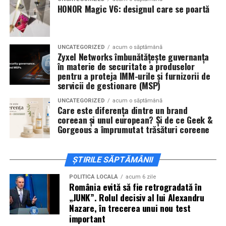
De „Ziua Îndrăgostiților”, pe
14 februarie, în Cinema
HONOR Magic V6: designul care se poartă
City Iulius Mall Suceava, de la 18:30
, spectatorii sunt
invitați la film alături de regizorul
Paul Decu
și de
actorii
Sergiu Costache, Vlad si Oana Gherman,
UNCATEGORIZED
acum o săptămână
Alexandra Răduță.
Zyxel Networks îmbunătățește guvernanța
în materie de securitate a produselor
Cineplexx Băneasa Shopping City
pentru a proteja IMM-urile și furnizorii de
servicii de gestionare (MSP)
București
găzduiește o proiecție specială în prezența
întregii echipe pe
15 februarie, de la 17:30.
UNCATEGORIZED
acum o săptămână
Care este diferența dintre un brand
coreean și unul european? Și de ce Geek &
În
Craiova
, regizorul
Paul Decu
și actorii
Sergiu
Gorgeous a împrumutat trăsături coreene
Costache, Azaleea Necula și Oana Gherman
vor
ajunge la cinematograful
Inspire VIP Electroputere
Mall pe 16 februarie de la ora 18:00
.
ȘTIRILE SĂPTĂMÂNII
Actorii
Vlad Gherman, Oana Gherman și Ioana
POLITICĂ LOCALĂ
acum 6 zile
România evită să fie retrogradată în
Ginghină
vin la întâlnirea cu publicul din
Cinema City
„JUNK”. Rolul decisiv al lui Alexandru
Vivo! Pitești pe 17 februarie, de la 18:30
și vor
Nazare, în trecerea unui nou test
participa la o discuție după proiecție, alături de
important
regizorul
Paul Decu.