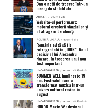
Dan o notă de trecere într-un
mesaj de stabilitate
AFACERI
acum 6 zile
Website-ul performant:
motorul creșterii vânzărilor și
al atragerii de clienți
POLITICĂ LOCALĂ
acum 6 zile
România evită să fie
retrogradată în „JUNK”. Rolul
decisiv al lui Alexandru
Nazare, în trecerea unui nou
test important
UNCATEGORIZED
acum o săptămână
SUMMER WELL implineste 15
ani. Festivalul care a
transformat muzica intr-un
univers cultural revine in
august
UNCATEGORIZED
acum o săptămână
HONOR Magic V6: designul