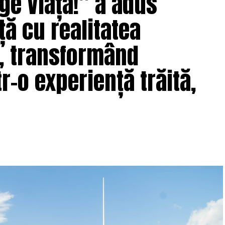
ge Viața!” a adus
ță cu realitatea
e, transformând
r-o experiență trăită,