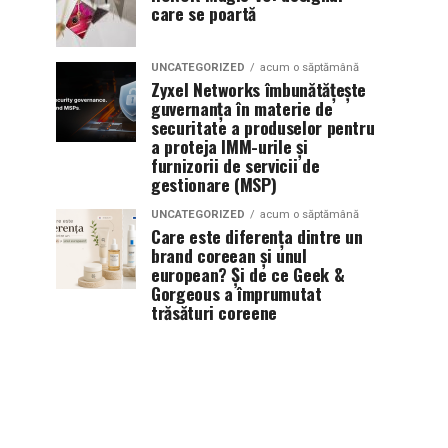
care se poartă
UNCATEGORIZED
acum o săptămână
Zyxel Networks îmbunătățește
guvernanța în materie de
securitate a produselor pentru
a proteja IMM-urile și
furnizorii de servicii de
gestionare (MSP)
UNCATEGORIZED
acum o săptămână
Care este diferența dintre un
brand coreean și unul
european? Și de ce Geek &
Gorgeous a împrumutat
trăsături coreene