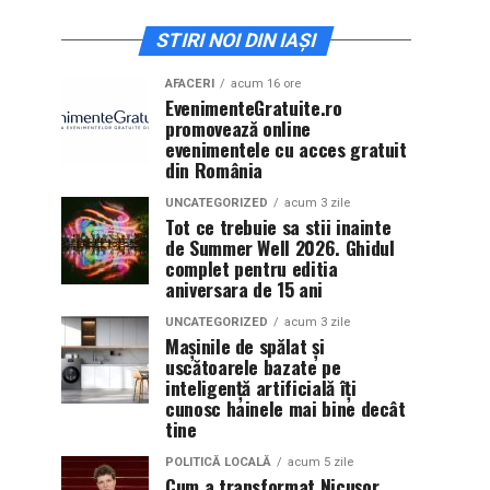
STIRI NOI DIN IAȘI
AFACERI
acum 16 ore
EvenimenteGratuite.ro
promovează online
evenimentele cu acces gratuit
din România
UNCATEGORIZED
acum 3 zile
Tot ce trebuie sa stii inainte
de Summer Well 2026. Ghidul
complet pentru editia
aniversara de 15 ani
UNCATEGORIZED
acum 3 zile
Mașinile de spălat și
uscătoarele bazate pe
inteligență artificială îți
cunosc hainele mai bine decât
tine
POLITICĂ LOCALĂ
acum 5 zile
Cum a transformat Nicușor