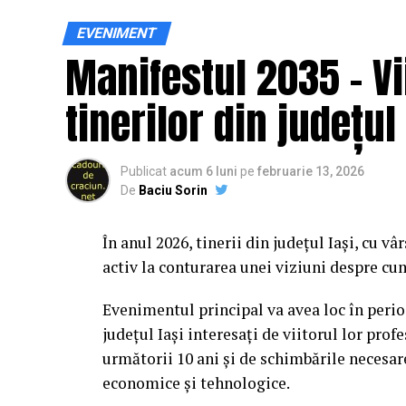
EVENIMENT
În acest context, campania „Condu Prudent
Manifestul 2035 – Vi
informația teoretică într-o experiență dire
participanți să înțeleagă concret impactul d
tinerilor din județul 
Comunitatea și colaborarea 
Publicat
acum 6 luni
pe
februarie 13, 2026
Unul dintre cele mai importante elemente 
De
Baciu Sorin
voluntari, autorități și partenerii implicaț
demonstrații realizate de reprezentanții 
În anul 2026, tinerii din județul Iași, cu vâr
consumului de alcool și ale distragerii ate
activ la conturarea unei viziuni despre cu
în mașină și expoziții de automobile de c
Evenimentul principal va avea loc în perio
„Succesul acestui eveniment a fost posibil 
județul Iași interesați de viitorul lor pro
autorități și parteneri privați. Suntem recu
următorii 10 ani și de schimbările necesar
Inspectoratului de Jandarmerie Brașov – p
economice și tehnologice.
au susținut proiectul. Împreună am reușit