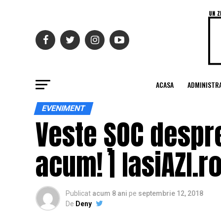
ACASA
ADMINISTRA
EVENIMENT
Veste ȘOC despre
acum! | IasiAZI.r
Publicat
acum 8 ani
pe
septembrie 12, 2018
De
Deny