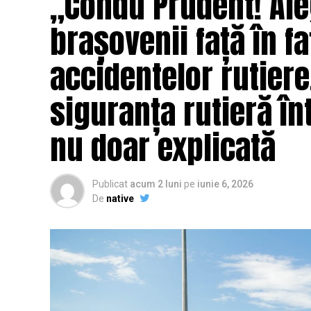
„Condu Prudent! Ale
brașovenii față în fa
accidentelor rutier
siguranța rutieră înt
nu doar explicată
Publicat
acum 2 luni
pe
iunie 6, 2026
De
native