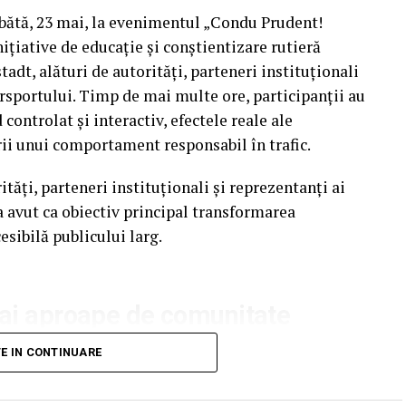
mbătă, 23 mai, la evenimentul „Condu Prudent!
ițiative de educație și conștientizare rutieră
tadt, alături de autorități, parteneri instituționali
orsportului. Timp de mai multe ore, participanții au
ontrolat și interactiv, efectele reale ale
rii unui comportament responsabil în trafic.
ăți, parteneri instituționali și reprezentanți ai
 avut ca obiectiv principal transformarea
esibilă publicului larg.
mai aproape de comunitate
mânia continuă să evidențieze necesitatea unor
TE IN CONTINUARE
, peste 3.000 de persoane au fost rănite grav în
au pierdut viața pe șoselele din țară.