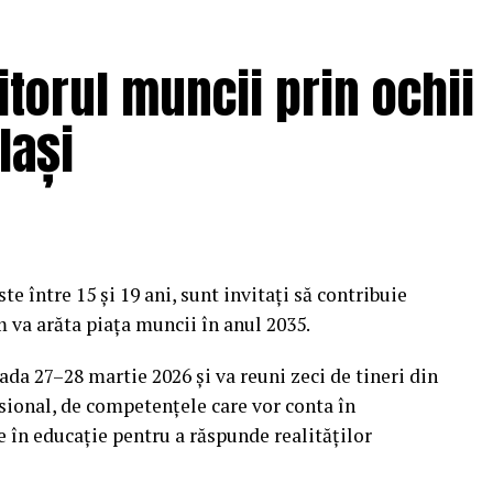
! Alege Viața!” își propune să transforme
itorul muncii prin ochii
ctă, prin simulări și demonstrații care îi ajută pe
eciziilor luate în trafic.
Iași
dintre instituții fac diferența
ale evenimentului a fost colaborarea dintre
i în proiect. Participanții au avut acces la
ISU Brașov, experiențe VR care simulează efectele
ste între 15 și 19 ani, sunt invitați să contribuie
nției la volan, sesiuni dedicate siguranței copiilor
m va arăta piața muncii în anul 2035.
ompetiție.
ada 27–28 martie 2026 și va reuni zeci de tineri din
datorită unei colaborări solide între voluntari,
fesional, de competențele care vor conta în
noscători instituțiilor locale – IPJ, ISU și
e în educație pentru a răspunde realităților
recum și tuturor companiilor și organizațiilor care
 să transmitem un mesaj clar: siguranța rutieră