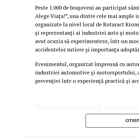
Peste 1.000 de brașoveni au participat sâ
Alege Viața!”, una dintre cele mai ample in
organizate la nivel local de Rotaract Krons
și reprezentanți ai industriei auto și mot
avut ocazia să experimenteze, într-un mod c
accidentelor rutiere și importanța adoptă
Evenimentul, organizat împreună cu autorit
industriei automotive și motorsportului, a
prevenției într-o experiență practică și acc
Siguranța rutieră, adusă 
Datele privind accidentele rutiere din Ro
CITES
inițiative de educație și prevenție. În 2025
accidente rutiere, iar mai mult de 1.300 și-