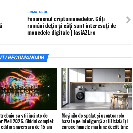
URMATORUL
Fenomenul criptomonedelor. Câți
ă
români dețin și câți sunt interesați de
monedele digitale | IasiAZI.ro
ITI RECOMANDAM
trebuie sa stii inainte de
Mașinile de spălat și uscătoarele
 Well 2026. Ghidul complet
bazate pe inteligență artificială îți
 editia aniversara de 15 ani
cunosc hainele mai bine decât tine