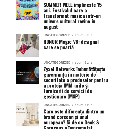
SUMMER WELL implineste 15
ani. Festivalul care a
transformat muzica intr-un
univers cultural revine in
august
UNCATEGORIZED
acum 6 zile
HONOR Magic V6: designul
care se poartă
UNCATEGORIZED
acum 6 zile
Zyxel Networks îmbunătățește
guvernanța în materie de
securitate a produselor pentru
a proteja IMM-urile și
furnizorii de servicii de
gestionare (MSP)
UNCATEGORIZED
acum 7 zile
Care este diferența dintre un
brand coreean și unul
european? Și de ce Geek &
Gorgeous a împrumutat