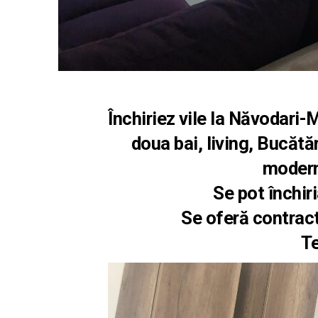
Închiriez vile la Năvodar
doua bai, living, Bucătă
modern
Se pot închi
Se oferă contract 
Te