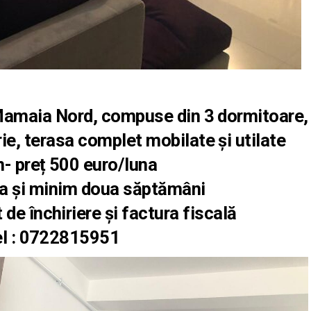
i-Mamaia Nord, compuse din 3 dormitoare,
rie, terasa complet mobilate și utilate
- preț 500 euro/luna
ria și minim doua săptămâni
de închiriere și factura fiscală
l :
0722815951