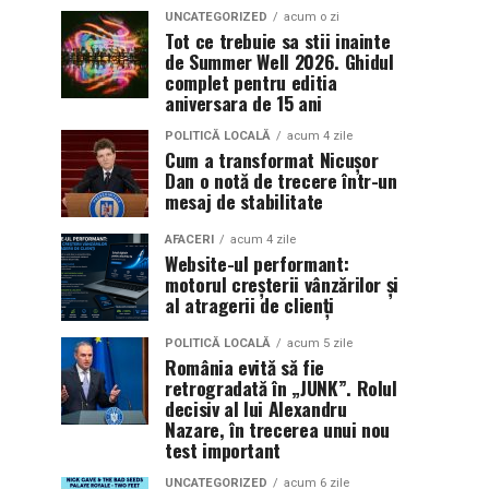
UNCATEGORIZED
acum o zi
Tot ce trebuie sa stii inainte
de Summer Well 2026. Ghidul
complet pentru editia
aniversara de 15 ani
POLITICĂ LOCALĂ
acum 4 zile
Cum a transformat Nicușor
Dan o notă de trecere într-un
mesaj de stabilitate
AFACERI
acum 4 zile
Website-ul performant:
motorul creșterii vânzărilor și
al atragerii de clienți
POLITICĂ LOCALĂ
acum 5 zile
România evită să fie
retrogradată în „JUNK”. Rolul
decisiv al lui Alexandru
Nazare, în trecerea unui nou
test important
UNCATEGORIZED
acum 6 zile