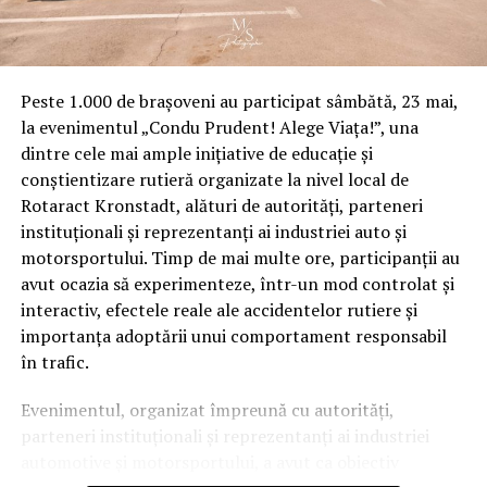
Turela Elbit a dat ”rateuri” și în Slovacia și în
Norvegia
Peste 1.000 de brașoveni au participat sâmbătă, 23 mai,
la evenimentul „Condu Prudent! Alege Viața!”, una
dintre cele mai ample inițiative de educație și
conștientizare rutieră organizate la nivel local de
Rotaract Kronstadt, alături de autorități, parteneri
instituționali și reprezentanți ai industriei auto și
motorsportului. Timp de mai multe ore, participanții au
avut ocazia să experimenteze, într-un mod controlat și
interactiv, efectele reale ale accidentelor rutiere și
importanța adoptării unui comportament responsabil
în trafic.
Evenimentul, organizat împreună cu autorități,
parteneri instituționali și reprezentanți ai industriei
Și nu își pot tăia singuri craca financiară de sub picioare,
automotive și motorsportului, a avut ca obiectiv
după cum vom dezvălui chiar mâine! Atunci când se va