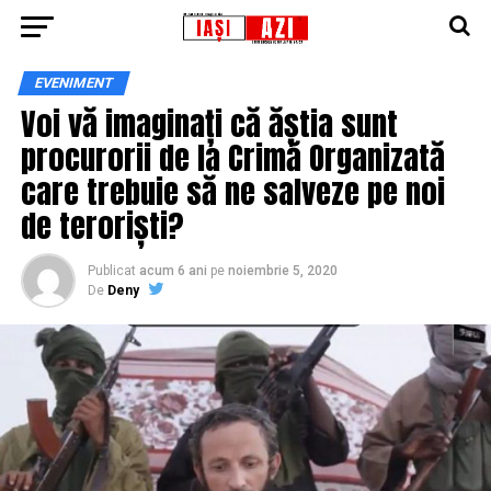
EVENIMENT
Voi vă imaginați că ăștia sunt
procurorii de la Crimă Organizată
care trebuie să ne salveze pe noi
de teroriști?
Publicat
acum 6 ani
pe
noiembrie 5, 2020
De
Deny