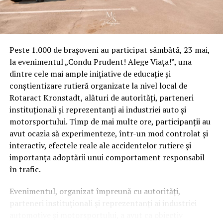
Fete 9-16 ani
Baieti 9-12 ani
Multumesc.
Peste 1.000 de brașoveni au participat sâmbătă, 23 mai,
la evenimentul „Condu Prudent! Alege Viața!”, una
dintre cele mai ample inițiative de educație și
ARTICOLE PE ACEIASI TEMA:
conștientizare rutieră organizate la nivel local de
URMATORUL
Rotaract Kronstadt, alături de autorități, parteneri
Anunt de incepere a implementarii proiectului societatii
TERRA-HOV SRL
instituționali și reprezentanți ai industriei auto și
motorsportului. Timp de mai multe ore, participanții au
NU RATATI
avut ocazia să experimenteze, într-un mod controlat și
Anunt de incepere a implementarii proiectului societatii
ALKTEX METRAJE SRL
interactiv, efectele reale ale accidentelor rutiere și
importanța adoptării unui comportament responsabil
în trafic.
Evenimentul, organizat împreună cu autorități,
parteneri instituționali și reprezentanți ai industriei
automotive și motorsportului, a avut ca obiectiv