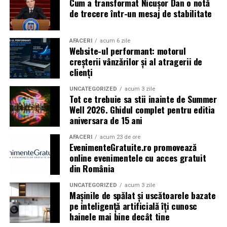
Cum a transformat Nicușor Dan o notă
Caravana
„În pielea mea”
ajunge la
Cinema City
de trecere într-un mesaj de stabilitate
Shopping City Ploiești, pe 18 februarie,
de la 18:30, la
proiecția specială introdusă de regizorul
Paul Decu
,
alături de actorii
Ioana State, Vlad și Oana Gherman,
AFACERI
acum 6 zile
Website-ul performant: motorul
Azaleea Necula și Gabriel Vatavu.
creșterii vânzărilor și al atragerii de
clienți
O comedie actuală și spumoasă, filmul
„În pielea
mea”
este distribuit de T.R.I.B.E. Films.
UNCATEGORIZED
acum 3 zile
Tot ce trebuie sa stii inainte de Summer
Well 2026. Ghidul complet pentru editia
TRAILER:
https://bit.ly/InPieleaMea
aniversara de 15 ani
Site oficial:
inpieleamea.ro
AFACERI
acum 23 de ore
EvenimenteGratuite.ro promovează
Mai multe detalii, imagini de la filmări, fragmente din
online evenimentele cu acces gratuit
film, declarații din partea actorilor și informații despre
din România
concursuri sunt disponibile pe paginile social media ale
filmului de
Facebook
,
Instagram
,
TikTok
.
UNCATEGORIZED
acum 3 zile
Mașinile de spălat și uscătoarele bazate
pe inteligență artificială îți cunosc
Adrian Pădurețu semnează imaginea filmului. De sunet
hainele mai bine decât tine
s-a ocupat Bogdan Ivanovici, de scenografie Anca