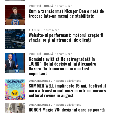
Pe
11 februarie
va avea loc proiecția specială
„În pielea
POLITICĂ LOCALĂ
acum 6 zile
Cum a transformat Nicușor Dan o notă de
mea”
de la
Cinema City din City Park Constanța
,
de la
trecere într-un mesaj de stabilitate
18:30
, unde
regizorul Paul Decu și actrița Azaleea
Necula
, originari din Constanța și împrejurimi, vor
prezenta filmul alături de colegii lor
Ioana State,
AFACERI
acum 6 zile
Website-ul performant: motorul creșterii
Alexandra Răduță și Gabriel Vatavu.
vânzărilor și al atragerii de clienți
Cinema City Shopping City Galați
invită spectatorii
pe
12 februarie de la 18:30
la întâlnirea cu actrițele
Ioana
POLITICĂ LOCALĂ
acum 6 zile
România evită să fie retrogradată în
State și Azaleea Necula și regizorul Paul Decu.
„JUNK”. Rolul decisiv al lui Alexandru
Nazare, în trecerea unui nou test
Pe 13 februarie la ora 18:30
, spectatorii din
Iași
sunt
important
invitați la proiecția specială din
Cinema City Iulius
UNCATEGORIZED
acum o săptămână
Mall
, alături de regizorul
Paul Decu
și de
SUMMER WELL implineste 15 ani. Festivalul
actorii
Gabriel Vatavu, Sergiu Costache, Azaleea
care a transformat muzica intr-un univers
cultural revine in august
Necula, Alexandra Răduță.
UNCATEGORIZED
acum o săptămână
De „Ziua Îndrăgostiților”, pe
14 februarie, în Cinema
HONOR Magic V6: designul care se poartă
City Iulius Mall Suceava, de la 18:30
, spectatorii sunt