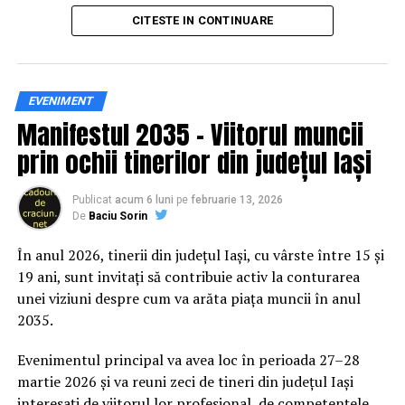
principal transformarea prevenției într-o experiență
CITESTE IN CONTINUARE
practică și accesibilă publicului larg.
Siguranța rutieră, adusă mai
EVENIMENT
Manifestul 2035 – Viitorul muncii
aproape de comunitate
prin ochii tinerilor din județul Iași
Datele privind accidentele rutiere din România continuă
să evidențieze necesitatea unor inițiative de educație și
Publicat
acum 6 luni
pe
februarie 13, 2026
De
Baciu Sorin
prevenție. În 2025, peste 3.000 de persoane au fost
rănite grav în accidente rutiere, iar mai mult de 1.300 și-
În anul 2026, tinerii din județul Iași, cu vârste între 15 și
au pierdut viața pe șoselele din țară.
19 ani, sunt invitați să contribuie activ la conturarea
unei viziuni despre cum va arăta piața muncii în anul
În acest context, campania „Condu Prudent! Alege
2035.
Viața!” își propune să transforme informația teoretică
într-o experiență directă, prin simulări și demonstrații
Evenimentul principal va avea loc în perioada 27–28
care îi ajută pe participanți să înțeleagă concret
martie 2026 și va reuni zeci de tineri din județul Iași
impactul deciziilor luate în trafic.
interesați de viitorul lor profesional, de competențele