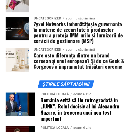
invitați la film alături de regizorul
Paul Decu
și de
actorii
Sergiu Costache, Vlad si Oana Gherman,
UNCATEGORIZED
acum o săptămână
Alexandra Răduță.
Zyxel Networks îmbunătățește guvernanța
în materie de securitate a produselor
Cineplexx Băneasa Shopping City
pentru a proteja IMM-urile și furnizorii de
servicii de gestionare (MSP)
București
găzduiește o proiecție specială în prezența
întregii echipe pe
15 februarie, de la 17:30.
UNCATEGORIZED
acum o săptămână
Care este diferența dintre un brand
coreean și unul european? Și de ce Geek &
În
Craiova
, regizorul
Paul Decu
și actorii
Sergiu
Gorgeous a împrumutat trăsături coreene
Costache, Azaleea Necula și Oana Gherman
vor
ajunge la cinematograful
Inspire VIP Electroputere
Mall pe 16 februarie de la ora 18:00
.
ȘTIRILE SĂPTĂMÂNII
Actorii
Vlad Gherman, Oana Gherman și Ioana
POLITICĂ LOCALĂ
acum 6 zile
România evită să fie retrogradată în
Ginghină
vin la întâlnirea cu publicul din
Cinema City
„JUNK”. Rolul decisiv al lui Alexandru
Vivo! Pitești pe 17 februarie, de la 18:30
și vor
Nazare, în trecerea unui nou test
participa la o discuție după proiecție, alături de
important
regizorul
Paul Decu.
POLITICĂ LOCALĂ
acum 6 zile