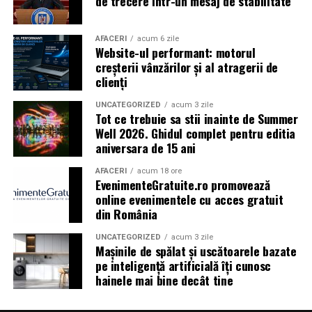
de trecere într-un mesaj de stabilitate
Shopping City Ploiești, pe 18 februarie,
de la 18:30, la
proiecția specială introdusă de regizorul
Paul Decu
,
alături de actorii
Ioana State, Vlad și Oana Gherman,
AFACERI
acum 6 zile
Website-ul performant: motorul
Azaleea Necula și Gabriel Vatavu.
creșterii vânzărilor și al atragerii de
clienți
O comedie actuală și spumoasă, filmul
„În pielea
mea”
este distribuit de T.R.I.B.E. Films.
UNCATEGORIZED
acum 3 zile
Tot ce trebuie sa stii inainte de Summer
Well 2026. Ghidul complet pentru editia
TRAILER:
https://bit.ly/InPieleaMea
aniversara de 15 ani
Site oficial:
inpieleamea.ro
AFACERI
acum 18 ore
EvenimenteGratuite.ro promovează
Mai multe detalii, imagini de la filmări, fragmente din
online evenimentele cu acces gratuit
film, declarații din partea actorilor și informații despre
din România
concursuri sunt disponibile pe paginile social media ale
filmului de
Facebook
,
Instagram
,
TikTok
.
UNCATEGORIZED
acum 3 zile
Mașinile de spălat și uscătoarele bazate
pe inteligență artificială îți cunosc
Adrian Pădurețu semnează imaginea filmului. De sunet
hainele mai bine decât tine
s-a ocupat Bogdan Ivanovici, de scenografie Anca
Miron, iar de costume Francisca Vass.