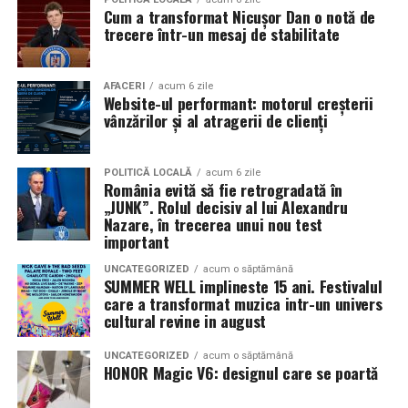
Pe
11 februarie
va avea loc proiecția specială
„În pielea
Cum a transformat Nicușor Dan o notă de
mea”
de la
Cinema City din City Park Constanța
,
de la
trecere într-un mesaj de stabilitate
18:30
, unde
regizorul Paul Decu și actrița Azaleea
Necula
, originari din Constanța și împrejurimi, vor
prezenta filmul alături de colegii lor
Ioana State,
AFACERI
acum 6 zile
Website-ul performant: motorul creșterii
Alexandra Răduță și Gabriel Vatavu.
vânzărilor și al atragerii de clienți
Cinema City Shopping City Galați
invită spectatorii
pe
12 februarie de la 18:30
la întâlnirea cu actrițele
Ioana
POLITICĂ LOCALĂ
acum 6 zile
România evită să fie retrogradată în
State și Azaleea Necula și regizorul Paul Decu.
„JUNK”. Rolul decisiv al lui Alexandru
Nazare, în trecerea unui nou test
Pe 13 februarie la ora 18:30
, spectatorii din
Iași
sunt
important
invitați la proiecția specială din
Cinema City Iulius
UNCATEGORIZED
acum o săptămână
Mall
, alături de regizorul
Paul Decu
și de
SUMMER WELL implineste 15 ani. Festivalul
actorii
Gabriel Vatavu, Sergiu Costache, Azaleea
care a transformat muzica intr-un univers
cultural revine in august
Necula, Alexandra Răduță.
UNCATEGORIZED
acum o săptămână
De „Ziua Îndrăgostiților”, pe
14 februarie, în Cinema
HONOR Magic V6: designul care se poartă
City Iulius Mall Suceava, de la 18:30
, spectatorii sunt
invitați la film alături de regizorul
Paul Decu
și de