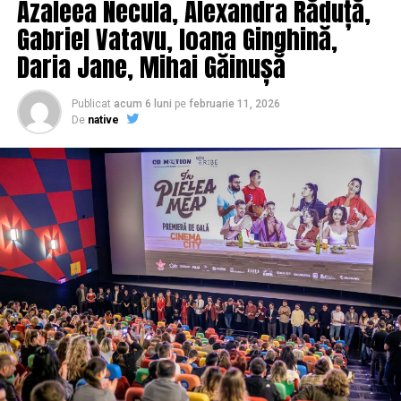
Azaleea Necula, Alexandra Răduță,
clar: siguranța rutieră trebuie să devină o prioritate
oferită unui grup de 20 de participanți care, în perioada
pentru întreaga comunitate”, a precizat Teodor Filip,
26–30 iulie 2026, vor merge la Bruxelles pentru a
Gabriel Vatavu, Ioana Ginghină,
Project Manager.
prezenta concluziile și mesajele rezultate în cadrul
Daria Jane, Mihai Găinușă
Manifestului 2035.
Conducerea defensivă și
Publicat
acum 6 luni
pe
februarie 11, 2026
Aceștia vor reprezenta vocea tinerilor din județul Iași
De
native
motorsportul, explicate direct
într-un context european și vor contribui la dialogul
despre transformările pieței muncii la nivelul Uniunii
de profesioniști
Europene.
Pe parcursul evenimentului, participanții au avut ocazia
De ce este relevant Manifestul 2035
să interacționeze cu instructori auto, specialiști în
conducere defensivă și piloți de motorsport, care au
Tinerii care astăzi au între 15 și 19 ani vor fi
explicat diferența dintre condusul sportiv și
profesioniștii și antreprenorii anului 2035. Implicarea
comportamentul responsabil în trafic.
lor în discuțiile despre viitorul muncii este esențială
pentru a construi un sistem educațional și profesional
„Poligonul este esențial în formarea unui șofer, pentru
adaptat provocărilor următorului deceniu.
că acolo înveți gabaritul mașinii, poziționarea, frânarea,
utilizarea oglinzilor și reacțiile de bază, fără presiunea
Manifestul 2035 oferă:
traficului real. Abia după aceea ar trebui făcut pasul