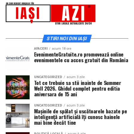
mai multe cinematografe din rețeaua Cinema City unde
sponsorilor: Allianz Țiriac, Accenture, Coresi, Autoliv,
toți cei care cumpără un bilet la comedia „În pielea mea”
Academia Titi Aur, ISU, IPJ, IJJ, Pro Rally Racing Team
vor primi un premiu garantat din partea Avon.
(ERA), OC Racing Team, LS Driving Academy, Siguranța
Auto Copii, Lifetime Events, Ugly Bikers, Oaki, Crust
Focacceria și Panoramic.
Până pe 23 februarie, toți spectatorii din țară care și-au
STIRI NOI DIN IAȘI
cumpărat bilet la filmul „În pielea mea” se pot înscrie în
Despre Rotaract
cursa pentru un iPhone 17 Pro Max, încărcând dovada
AFACERI
acum 18 ore
EvenimenteGratuite.ro promovează online
achiziției biletului la cinema în
formularul dedicat
evenimentele cu acces gratuit din România
Rotaract este o organizație internațională dedicată
concursului
, premiul fiind oferit prin tragere la sorți pe
tinerilor cu vârste de peste 18 ani, care dezvoltă
24 februarie.
proiecte de voluntariat, educație, leadership și implicare
UNCATEGORIZED
acum 3 zile
Tot ce trebuie sa stii inainte de Summer
comunitară. Parte a familiei Rotary International,
După proiecțiile speciale din Arad, Timișoara, Alba Iulia,
Well 2026. Ghidul complet pentru editia
Rotaract reunește tineri profesioniști și studenți care își
Sibiu, Brașov, Cluj-Napoca, Baia Mare, Oradea, cu săli
aniversara de 15 ani
propun să genereze schimbări pozitive în comunitățile
pline, multe aplauze, râsete și discuții îndelungate cu
din care fac parte, prin inițiative sociale, educaționale,
spectatorii curioși și încântați de poveste și de
UNCATEGORIZED
acum 3 zile
Mașinile de spălat și uscătoarele bazate pe
culturale și civice.
prestațiile actorilor, caravana
„În pielea mea”
continuă
inteligență artificială îți cunosc hainele
în mai multe orașe.
mai bine decât tine
Sursa articol:
BVON.ro
POLITICĂ LOCALĂ
acum 6 zile