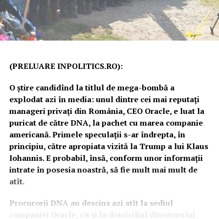
(PRELUARE INPOLITICS.RO):
O știre candidînd la titlul de mega-bombă a
explodat azi în media: unul dintre cei mai reputați
manageri privați din România, CEO Oracle, e luat la
puricat de către DNA, la pachet cu marea companie
americană. Primele speculații s-ar îndrepta, în
principiu, către apropiata vizită la Trump a lui Klaus
Iohannis. E probabil, însă, conform unor informații
intrate în posesia noastră, să fie mult mai mult de
atît.
Procurorii DNA au descins azi atît la sediul
companiei Oracle, cît și la domiciliul directorului