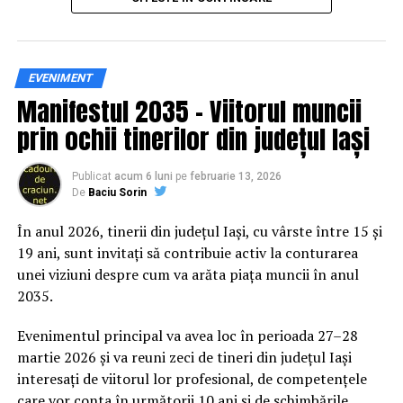
roluri foarte importante în campanii. Și atunci, s-a
practică și accesibilă publicului larg.
dorit paralizarea unor cercuri apropiate de un
anumit candidat prezidențial, în beneficiul altuia.
O strategie care, din păcate, s-a împămîntenit în
Siguranța rutieră, adusă mai
EVENIMENT
jocul politic de la noi de-a lungul anilor și care, iată,
Manifestul 2035 – Viitorul muncii
dă semne că s-a declanșat ”oficial” și pentru
aproape de comunitate
prin ochii tinerilor din județul Iași
următoarele alegeri. Un caz de urmărit cu mare
atenție în zilele care vin, spunem noi.
Datele privind accidentele rutiere din România continuă
să evidențieze necesitatea unor inițiative de educație și
Publicat
acum 6 luni
pe
februarie 13, 2026
De
Baciu Sorin
prevenție. În 2025, peste 3.000 de persoane au fost
rănite grav în accidente rutiere, iar mai mult de 1.300 și-
În anul 2026, tinerii din județul Iași, cu vârste între 15 și
ARTICOLE PE ACEIASI TEMA:
PRIMA
au pierdut viața pe șoselele din țară.
19 ani, sunt invitați să contribuie activ la conturarea
unei viziuni despre cum va arăta piața muncii în anul
URMATORUL
În acest context, campania „Condu Prudent! Alege
GRUPUL DE CRIMA ORGANIZATA DIN PRAHOVA
2035.
Viața!” își propune să transforme informația teoretică
COORDONAT DE DNA ST PLOIESTI SI “ORORILE” COMISE
într-o experiență directă, prin simulări și demonstrații
(III)
Evenimentul principal va avea loc în perioada 27–28
care îi ajută pe participanți să înțeleagă concret
martie 2026 și va reuni zeci de tineri din județul Iași
NU RATATI
impactul deciziilor luate în trafic.
Incisiv de Prahova a avut din nou dreptate/Instanta
interesați de viitorul lor profesional, de competențele
confirma abuzurile si incompetenta conducerii Politiei
care vor conta în următorii 10 ani și de schimbările