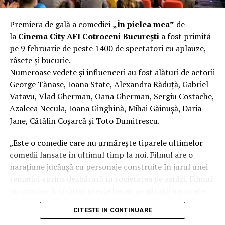
– un cadru structurat de dezbatere despre viitorul
către circulația urbană. La fel de importantă este și
muncii
înțelegerea sistemelor de siguranță ale mașinii: airbag-ul
Premiera de gală a comediei
„În pielea mea”
de
– oportunitatea de a contribui la o declarație oficială a
este proiectat să funcționeze împreună cu centura de
la
Cinema City AFI Cotroceni București
a fost primită
tinerilor
siguranță, iar fără centură corpul ajunge prea repede în
pe 9 februarie de peste 1400 de spectatori cu aplauze,
– șansa de a reprezenta județul Iași la Bruxelles
contact cu airbag-ul, care poate deveni periculos în loc
râsete și bucurie.
– experiență practică de lucru în echipă și argumentare
să protejeze. Cele două sisteme trebuie privite ca un
Numeroase vedete și influenceri au fost alături de actorii
ansamblu de siguranță”, explică Alexandru Păun, trainer
Înscrieri deschise
George Tănase, Ioana State, Alexandra Răduță, Gabriel
Academia Titi Aur.
Vatavu, Vlad Gherman, Oana Gherman, Sergiu Costache,
Tinerii din județul Iași, cu vârste între 15 și 19 ani, se
Azaleea Necula, Ioana Ginghină, Mihai Găinușă, Daria
Zona dedicată motorsportului a atras, de asemenea, un
pot înscrie pe site-ul oficial al proiectului:
Jane, Cătălin Coșarcă și Toto Dumitrescu.
număr mare de participanți, care au putut vedea
https://manifest.hessa-ngo.eu
îndeaproape mașini de competiție și au discutat cu piloți
„Este o comedie care nu urmărește tiparele ultimelor
profesioniști despre importanța disciplinei și a reflexelor
Manifestul 2035 este o invitație directă către noua
comedii lansate în ultimul timp la noi. Filmul are o
corecte în trafic.
generație de a nu aștepta ca viitorul să fie decis pentru
narațiune jucăușă cu personaje construite în jurul unei
ea, ci de a participa activ la construirea lui.
tematici aprins dezbătută în societatea de astăzi. Filmul
nu conține înjurături și este bazat pe situații inspirate
„Cele mai multe accidente se produc pentru că oamenii
Manifestul 2035 – Viitorul muncii prin ochii tinerilor
din viața reală.”, spune regizorul Paul Decu.
sunt grăbiți și conduc sub presiunea timpului. Noi
este un proiect cofinanțat de Uniunea Europeană, Cod
CITESTE IN CONTINUARE
încercăm să le transmitem că viața de zi cu zi nu este o
proiect: 2025-3-RO01-KA154-YOU-000373433, acesta