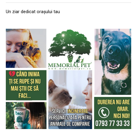
Echipa filmului
„În pielea mea”
, scris și regizat de Paul
probă specială de raliu și că prioritatea trebuie să fie
creează un cadru de dialog și implicare pentru liceenii
Decu, propune spectatorilor o abordare amuzantă a
întotdeauna siguranța. Am venit la acest eveniment
Un ziar dedicat orașului tau
care doresc să își facă vocea auzită.
unei situații des întâlnite în micile certuri dintr-un
pentru a fi mai aproape de comunitatea din Brașov și
cuplu: pentru cine e mai greu/ mai ușor. În urma unei
pentru a le arăta oamenilor că motorsportul înseamnă,
provocări pe care patru cupluri de prieteni o duc la bun
înainte de toate, disciplină, responsabilitate și siguranță.
sfârșit, după multe peripeții, într-un weekend,
Pe lângă prezentarea mașinilor de competiție, încercăm
personajele ajung să câștige o altă viziune despre
să le explicăm participanților cât de importante sunt
relațiile lor, lăsând deoparte presupunerile, orgoliile și
reflexele corecte și deciziile responsabile în trafic”, a
preconcepțiile, pentru a încerca să comunice mai bine
declarat Andrei Gîrtofan, pilot la ProRally.
între ei.
Campania „Condu Prudent! Alege Viața!” face parte
dintr-un proiect național desfășurat în mai multe orașe
Cu râs pe săturate, surprize și personaje pline de viață,
din România, printre care București, Alba Iulia, Cluj-
comedia independentă
„În pielea mea”
intră în
Napoca, Sibiu și Târgu Mureș, având ca obiectiv
cinematografele din toată țara din 10 februarie.
principal reducerea numărului de accidente prin
educație, prevenție și implicarea activă a comunității.
Spectatorilor li s-a pregătit o surpriză pentru data de
12 februarie: o seară specială „Date Night” organizată în
Proiectul a fost organizat cu sprijinul partenerilor și