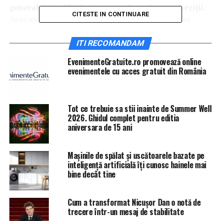
general Sorin Mîndruțescu, unde au loc percheziții.
CITESTE IN CONTINUARE
Acuzațiile nu sunt încă formulate oficial, dar se
vorbește de fapte grele, corupție în mediul privat și
luare de mită.
ITI RECOMANDAM
EvenimenteGratuite.ro promovează online
Mîndruțescu e un personaj foarte greu: pe lîngă
evenimentele cu acces gratuit din România
calitatea de șef al unei multinaționale, el este
preşedinte al Comitetului Reprezentanţilor Fondului
Proprietatea și a fost președinte al Camerei
Tot ce trebuie sa stii inainte de Summer Well
Americane de Comerț în România. În plus, el este și
2026. Ghidul complet pentru editia
ambasador al organizației Re-Patriot, care grupează
aniversara de 15 ani
nume grele din business, dar este considerată și
foarte apropiată de SRI.
Mașinile de spălat și uscătoarele bazate pe
În urmă cu opt ani, el s-a aflat pe lista scurtă, reală,
inteligență artificială îți cunosc hainele mai
de potențiali premieri ai lui Traian Băsescu, într-un
bine decât tine
moment în care scaunul lui Emil Boc se clătina
puternic. Nu a fost să fie.
Cum a transformat Nicușor Dan o notă de
trecere într-un mesaj de stabilitate
Pe 10 iulie, Mîndruțescu iese brusc la rampă cu un