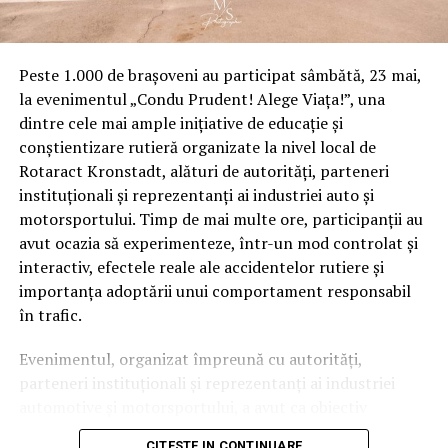
Cel care ar fi ținta acestui dosar repus pe tapet după
vreo doi ani de lîncezire? Conform surselor noastre,
Peste 1.000 de brașoveni au participat sâmbătă, 23 mai,
Klaus Iohannis însuși.
la evenimentul „Condu Prudent! Alege Viața!”, una
Mîndruțescu ar face parte din cercurile de business
dintre cele mai ample inițiative de educație și
apropiate de regimul Iohannis – poate chiar intra în
conștientizare rutieră organizate la nivel local de
vederile sale politice pentru cel de al doilea mandat
Rotaract Kronstadt, alături de autorități, parteneri
-, iar necazurile cu DNA au menirea de a da un
instituționali și reprezentanți ai industriei auto și
semnal puternic către toți cei aidoma lui care se
motorsportului. Timp de mai multe ore, participanții au
pregătesc să intre în dispozitiv de campanie pentru
avut ocazia să experimenteze, într-un mod controlat și
prezidențiale. Altfel spus, li se arată pisica
interactiv, efectele reale ale accidentelor rutiere și
sprijinitorilor actualului președinte prin atacul dat
importanța adoptării unui comportament responsabil
la unul dintre cei mai grei oameni din business,
în trafic.
pentru a înțelege cît mai clar mesajul.
O campanie similară a derulat DNA și în vara-
Evenimentul, organizat împreună cu autorități,
toamna lui 2014, cînd, pe lîngă figurile politice grele
parteneri instituționali și reprezentanți ai industriei
arestate, au fost săltați o serie de oameni de afaceri
automotive și motorsportului, a avut ca obiectiv
cu nume puțin cunoscute de marele public, dar cu
principal transformarea prevenției într-o experiență
CITESTE IN CONTINUARE