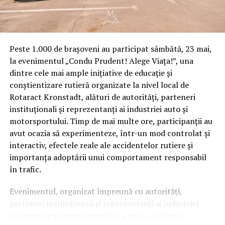
Peste 1.000 de brașoveni au participat sâmbătă, 23 mai,
la evenimentul „Condu Prudent! Alege Viața!”, una
dintre cele mai ample inițiative de educație și
conștientizare rutieră organizate la nivel local de
Rotaract Kronstadt, alături de autorități, parteneri
instituționali și reprezentanți ai industriei auto și
motorsportului. Timp de mai multe ore, participanții au
avut ocazia să experimenteze, într-un mod controlat și
interactiv, efectele reale ale accidentelor rutiere și
importanța adoptării unui comportament responsabil
în trafic.
Evenimentul, organizat împreună cu autorități,
parteneri instituționali și reprezentanți ai industriei
automotive și motorsportului, a avut ca obiectiv