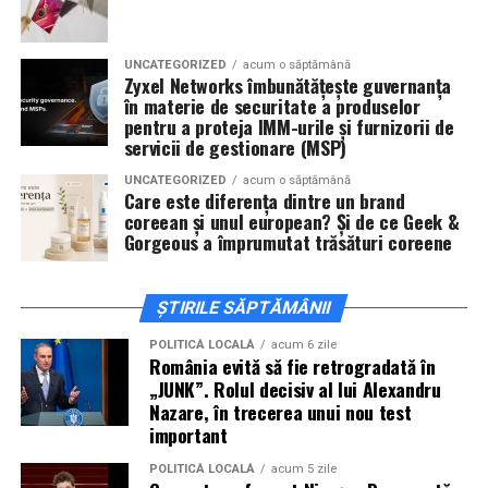
invitați la film alături de regizorul
Paul Decu
și de
actorii
Sergiu Costache, Vlad si Oana Gherman,
UNCATEGORIZED
acum o săptămână
Alexandra Răduță.
Zyxel Networks îmbunătățește guvernanța
în materie de securitate a produselor
Cineplexx Băneasa Shopping City
pentru a proteja IMM-urile și furnizorii de
servicii de gestionare (MSP)
București
găzduiește o proiecție specială în prezența
întregii echipe pe
15 februarie, de la 17:30.
UNCATEGORIZED
acum o săptămână
Care este diferența dintre un brand
coreean și unul european? Și de ce Geek &
În
Craiova
, regizorul
Paul Decu
și actorii
Sergiu
Gorgeous a împrumutat trăsături coreene
Costache, Azaleea Necula și Oana Gherman
vor
ajunge la cinematograful
Inspire VIP Electroputere
Mall pe 16 februarie de la ora 18:00
.
ȘTIRILE SĂPTĂMÂNII
Actorii
Vlad Gherman, Oana Gherman și Ioana
POLITICĂ LOCALĂ
acum 6 zile
România evită să fie retrogradată în
Ginghină
vin la întâlnirea cu publicul din
Cinema City
„JUNK”. Rolul decisiv al lui Alexandru
Vivo! Pitești pe 17 februarie, de la 18:30
și vor
Nazare, în trecerea unui nou test
participa la o discuție după proiecție, alături de
important
regizorul
Paul Decu.
POLITICĂ LOCALĂ
acum 5 zile