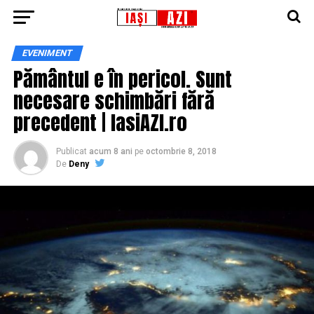
EVENIMENT
Pământul e în pericol. Sunt
necesare schimbări fără
precedent | IasiAZI.ro
Publicat
acum 8 ani
pe
octombrie 8, 2018
De
Deny