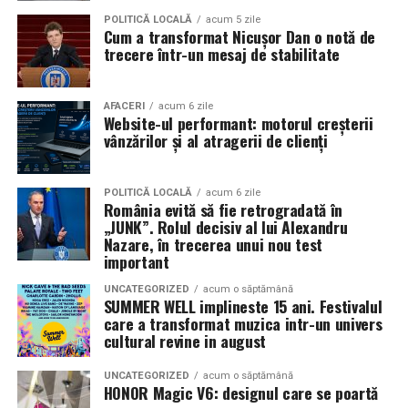
Pe
11 februarie
va avea loc proiecția specială
„În pielea
POLITICĂ LOCALĂ
acum 5 zile
Cum a transformat Nicușor Dan o notă de
mea”
de la
Cinema City din City Park Constanța
,
de la
trecere într-un mesaj de stabilitate
18:30
, unde
regizorul Paul Decu și actrița Azaleea
Necula
, originari din Constanța și împrejurimi, vor
prezenta filmul alături de colegii lor
Ioana State,
AFACERI
acum 6 zile
Website-ul performant: motorul creșterii
Alexandra Răduță și Gabriel Vatavu.
vânzărilor și al atragerii de clienți
Cinema City Shopping City Galați
invită spectatorii
pe
12 februarie de la 18:30
la întâlnirea cu actrițele
Ioana
POLITICĂ LOCALĂ
acum 6 zile
România evită să fie retrogradată în
State și Azaleea Necula și regizorul Paul Decu.
„JUNK”. Rolul decisiv al lui Alexandru
Nazare, în trecerea unui nou test
Pe 13 februarie la ora 18:30
, spectatorii din
Iași
sunt
important
invitați la proiecția specială din
Cinema City Iulius
UNCATEGORIZED
acum o săptămână
Mall
, alături de regizorul
Paul Decu
și de
SUMMER WELL implineste 15 ani. Festivalul
actorii
Gabriel Vatavu, Sergiu Costache, Azaleea
care a transformat muzica intr-un univers
cultural revine in august
Necula, Alexandra Răduță.
UNCATEGORIZED
acum o săptămână
De „Ziua Îndrăgostiților”, pe
14 februarie, în Cinema
HONOR Magic V6: designul care se poartă
City Iulius Mall Suceava, de la 18:30
, spectatorii sunt