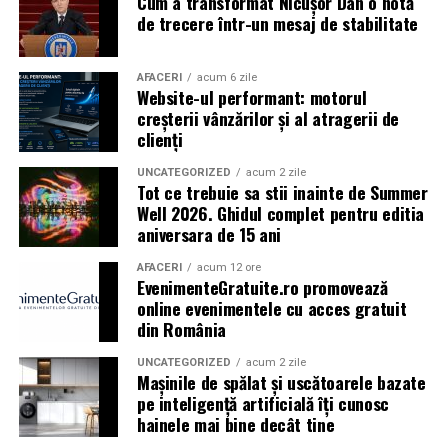
Cum a transformat Nicușor Dan o notă
Caravana
„În pielea mea”
ajunge la
Cinema City
de trecere într-un mesaj de stabilitate
Shopping City Ploiești, pe 18 februarie,
de la 18:30, la
proiecția specială introdusă de regizorul
Paul Decu
,
alături de actorii
Ioana State, Vlad și Oana Gherman,
AFACERI
acum 6 zile
Website-ul performant: motorul
Azaleea Necula și Gabriel Vatavu.
creșterii vânzărilor și al atragerii de
clienți
O comedie actuală și spumoasă, filmul
„În pielea
mea”
este distribuit de T.R.I.B.E. Films.
UNCATEGORIZED
acum 2 zile
Tot ce trebuie sa stii inainte de Summer
Well 2026. Ghidul complet pentru editia
TRAILER:
https://bit.ly/InPieleaMea
aniversara de 15 ani
Site oficial:
inpieleamea.ro
AFACERI
acum 12 ore
EvenimenteGratuite.ro promovează
Mai multe detalii, imagini de la filmări, fragmente din
online evenimentele cu acces gratuit
film, declarații din partea actorilor și informații despre
din România
concursuri sunt disponibile pe paginile social media ale
filmului de
Facebook
,
Instagram
,
TikTok
.
UNCATEGORIZED
acum 2 zile
Mașinile de spălat și uscătoarele bazate
pe inteligență artificială îți cunosc
Adrian Pădurețu semnează imaginea filmului. De sunet
hainele mai bine decât tine
s-a ocupat Bogdan Ivanovici, de scenografie Anca