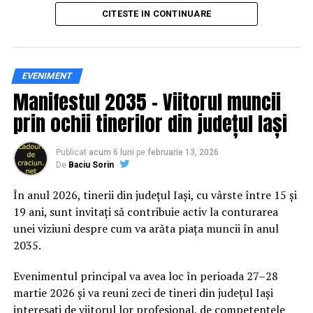
principal transformarea prevenției într-o experiență
CITESTE IN CONTINUARE
practică și accesibilă publicului larg.
Siguranța rutieră, adusă mai
EVENIMENT
Manifestul 2035 – Viitorul muncii
aproape de comunitate
prin ochii tinerilor din județul Iași
Datele privind accidentele rutiere din România continuă
să evidențieze necesitatea unor inițiative de educație și
Publicat
acum 6 luni
pe
februarie 13, 2026
De
Baciu Sorin
prevenție. În 2025, peste 3.000 de persoane au fost
rănite grav în accidente rutiere, iar mai mult de 1.300 și-
În anul 2026, tinerii din județul Iași, cu vârste între 15 și
au pierdut viața pe șoselele din țară.
19 ani, sunt invitați să contribuie activ la conturarea
unei viziuni despre cum va arăta piața muncii în anul
În acest context, campania „Condu Prudent! Alege
2035.
Viața!” își propune să transforme informația teoretică
într-o experiență directă, prin simulări și demonstrații
Evenimentul principal va avea loc în perioada 27–28
care îi ajută pe participanți să înțeleagă concret
martie 2026 și va reuni zeci de tineri din județul Iași
impactul deciziilor luate în trafic.
interesați de viitorul lor profesional, de competențele