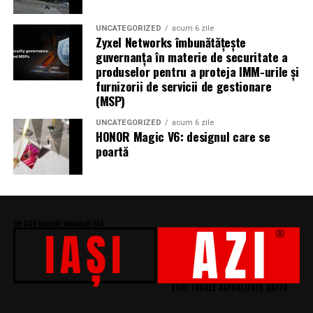
s-a ocupat Bogdan Ivanovici, de scenografie Anca
Miron, iar de costume Francisca Vass.
UNCATEGORIZED
acum 6 zile
Zyxel Networks îmbunătățește
„În Pielea Mea”
este un film produs de: CB MOTION
guvernanța în materie de securitate a
produselor pentru a proteja IMM-urile și
PICTURES.
furnizorii de servicii de gestionare
(MSP)
Producător asociat: MAGNETIC MEDIA PRODUCTIONS
UNCATEGORIZED
acum 6 zile
Producător: Claudiu Boboc
HONOR Magic V6: designul care se
poartă
Producător executiv: Adela Mara
Manager producție: Iulia Cezara Roșu
Casting: ELEPHANT MEDIA
Realizat cu sprijinul:
Co-finanțatori:
C&C HOUSE RESIDENCE, S&I BEST
CORPORATION WEB DESIGN, CLIMA FREON