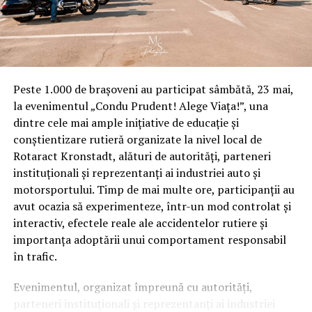
Peste 1.000 de brașoveni au participat sâmbătă, 23 mai,
la evenimentul „Condu Prudent! Alege Viața!”, una
dintre cele mai ample inițiative de educație și
conștientizare rutieră organizate la nivel local de
Rotaract Kronstadt, alături de autorități, parteneri
instituționali și reprezentanți ai industriei auto și
motorsportului. Timp de mai multe ore, participanții au
avut ocazia să experimenteze, într-un mod controlat și
interactiv, efectele reale ale accidentelor rutiere și
importanța adoptării unui comportament responsabil
în trafic.
Evenimentul, organizat împreună cu autorități,
parteneri instituționali și reprezentanți ai industriei