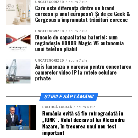
De „Ziua Îndrăgostiților”, pe
14 februarie, în Cinema
UNCATEGORIZED
acum 7 zile
Care este diferența dintre un brand
City Iulius Mall Suceava, de la 18:30
, spectatorii sunt
coreean și unul european? Și de ce Geek &
invitați la film alături de regizorul
Paul Decu
și de
Gorgeous a împrumutat trăsături coreene
actorii
Sergiu Costache, Vlad si Oana Gherman,
Alexandra Răduță.
UNCATEGORIZED
acum 7 zile
Dincolo de capacitatea bateriei: cum
regândește HONOR Magic V6 autonomia
Cineplexx Băneasa Shopping City
unui telefon pliabil
București
găzduiește o proiecție specială în prezența
întregii echipe pe
15 februarie, de la 17:30.
UNCATEGORIZED
acum 7 zile
Axis lanseaza o carcasa pentru conectarea
camerelor video IP la retele celulare
În
Craiova
, regizorul
Paul Decu
și actorii
Sergiu
private
Costache, Azaleea Necula și Oana Gherman
vor
ajunge la cinematograful
Inspire VIP Electroputere
Mall pe 16 februarie de la ora 18:00
.
ȘTIRILE SĂPTĂMÂNII
Actorii
Vlad Gherman, Oana Gherman și Ioana
POLITICĂ LOCALĂ
acum 4 zile
România evită să fie retrogradată în
Ginghină
vin la întâlnirea cu publicul din
Cinema City
„JUNK”. Rolul decisiv al lui Alexandru
Vivo! Pitești pe 17 februarie, de la 18:30
și vor
Nazare, în trecerea unui nou test
participa la o discuție după proiecție, alături de
important
regizorul
Paul Decu.