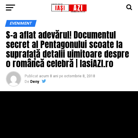
EVENIMENT
S-a aflat adevărul! Documentul
secret al Pentagonului scoate la
suprafață detalii uimitoare despre
o româncă celebră | IasiAZI.ro
Publicat
acum 8 ani
pe
octombrie 8, 2018
De
Deny