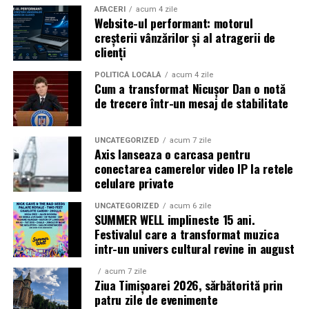
AFACERI
acum 4 zile
Website-ul performant: motorul
Caravana
„În pielea mea”
ajunge la
Cinema City
creșterii vânzărilor și al atragerii de
Shopping City Ploiești, pe 18 februarie,
de la 18:30, la
clienți
proiecția specială introdusă de regizorul
Paul Decu
,
alături de actorii
Ioana State, Vlad și Oana Gherman,
POLITICĂ LOCALĂ
acum 4 zile
Cum a transformat Nicușor Dan o notă
Azaleea Necula și Gabriel Vatavu.
de trecere într-un mesaj de stabilitate
O comedie actuală și spumoasă, filmul
„În pielea
mea”
este distribuit de T.R.I.B.E. Films.
UNCATEGORIZED
acum 7 zile
Axis lanseaza o carcasa pentru
conectarea camerelor video IP la retele
TRAILER:
https://bit.ly/InPieleaMea
celulare private
Site oficial:
inpieleamea.ro
UNCATEGORIZED
acum 6 zile
SUMMER WELL implineste 15 ani.
Mai multe detalii, imagini de la filmări, fragmente din
Festivalul care a transformat muzica
film, declarații din partea actorilor și informații despre
intr-un univers cultural revine in august
concursuri sunt disponibile pe paginile social media ale
filmului de
Facebook
,
Instagram
,
TikTok
.
acum 7 zile
Ziua Timișoarei 2026, sărbătorită prin
patru zile de evenimente
Adrian Pădurețu semnează imaginea filmului. De sunet