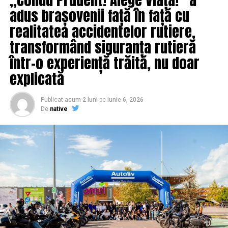
adus brașovenii față în față cu
NU RATATI
Pământul e în pericol. Sunt necesare schimbări fără
realitatea accidentelor rutiere,
precedent | IasiAZI.ro
transformând siguranța rutieră
într-o experiență trăită, nu doar
explicată
Publicat
acum 2 luni
pe
iunie 6, 2026
De
native