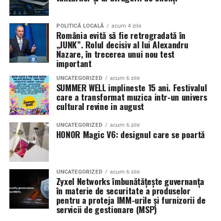
în mai multe orașe.
Sursa articol:
BVON.ro
Pe
11 februarie
va avea loc proiecția specială
„În pielea
POLITICĂ LOCALĂ
acum 4 zile
România evită să fie retrogradată în
mea”
de la
Cinema City din City Park Constanța
,
de la
„JUNK”. Rolul decisiv al lui Alexandru
18:30
, unde
regizorul Paul Decu și actrița Azaleea
Nazare, în trecerea unui nou test
Necula
, originari din Constanța și împrejurimi, vor
important
prezenta filmul alături de colegii lor
Ioana State,
UNCATEGORIZED
acum 6 zile
Alexandra Răduță și Gabriel Vatavu.
SUMMER WELL implineste 15 ani. Festivalul
care a transformat muzica intr-un univers
cultural revine in august
Cinema City Shopping City Galați
invită spectatorii
pe
12 februarie de la 18:30
la întâlnirea cu actrițele
Ioana
UNCATEGORIZED
acum 6 zile
State și Azaleea Necula și regizorul Paul Decu.
HONOR Magic V6: designul care se poartă
Pe 13 februarie la ora 18:30
, spectatorii din
Iași
sunt
invitați la proiecția specială din
Cinema City Iulius
UNCATEGORIZED
acum 6 zile
Mall
, alături de regizorul
Paul Decu
și de
Zyxel Networks îmbunătățește guvernanța
actorii
Gabriel Vatavu, Sergiu Costache, Azaleea
în materie de securitate a produselor
pentru a proteja IMM-urile și furnizorii de
Necula, Alexandra Răduță.
servicii de gestionare (MSP)