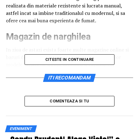
realizata din materiale rezistente si lucrata manual,
astfel incat sa imbine traditionalul cu modernul, si sa
ofere cea mai buna experienta de fumat.
Magazin de narghilea
In ziua de astazi exista foarte multe magazine online si
baruri de narghilea, care pun la dispozitia clientilor
CITESTE IN CONTINUARE
modele variate de shisha, accesorii si carbuni. Un
magazin de narghilea
trebuie sa contina, cel putin,
ITI RECOMANDAM
urmatoarele articole:
narghilea completa
COMENTEAZA SI TU
adaptor pentru furtun secundar
creuzet
sticla
EVENIMENT
furtun