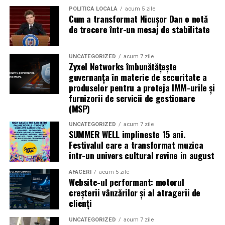
regizorul
Paul Decu.
POLITICĂ LOCALĂ
acum 5 zile
Cum a transformat Nicușor Dan o notă
Caravana
„În pielea mea”
ajunge la
Cinema City
de trecere într-un mesaj de stabilitate
Shopping City Ploiești, pe 18 februarie,
de la 18:30, la
proiecția specială introdusă de regizorul
Paul Decu
,
alături de actorii
Ioana State, Vlad și Oana Gherman,
UNCATEGORIZED
acum 7 zile
Zyxel Networks îmbunătățește
Azaleea Necula și Gabriel Vatavu.
guvernanța în materie de securitate a
produselor pentru a proteja IMM-urile și
O comedie actuală și spumoasă, filmul
„În pielea
furnizorii de servicii de gestionare
mea”
este distribuit de T.R.I.B.E. Films.
(MSP)
UNCATEGORIZED
acum 7 zile
TRAILER:
https://bit.ly/InPieleaMea
SUMMER WELL implineste 15 ani.
Site oficial:
inpieleamea.ro
Festivalul care a transformat muzica
intr-un univers cultural revine in august
Mai multe detalii, imagini de la filmări, fragmente din
film, declarații din partea actorilor și informații despre
AFACERI
acum 5 zile
Website-ul performant: motorul
concursuri sunt disponibile pe paginile social media ale
creșterii vânzărilor și al atragerii de
filmului de
Facebook
,
Instagram
,
TikTok
.
clienți
Adrian Pădurețu semnează imaginea filmului. De sunet
UNCATEGORIZED
acum 7 zile