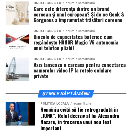
De „Ziua Îndrăgostiților”, pe
14 februarie, în Cinema
UNCATEGORIZED
acum o săptămână
Care este diferența dintre un brand
City Iulius Mall Suceava, de la 18:30
, spectatorii sunt
coreean și unul european? Și de ce Geek &
invitați la film alături de regizorul
Paul Decu
și de
Gorgeous a împrumutat trăsături coreene
actorii
Sergiu Costache, Vlad si Oana Gherman,
Alexandra Răduță.
UNCATEGORIZED
acum o săptămână
Dincolo de capacitatea bateriei: cum
regândește HONOR Magic V6 autonomia
Cineplexx Băneasa Shopping City
unui telefon pliabil
București
găzduiește o proiecție specială în prezența
întregii echipe pe
15 februarie, de la 17:30.
UNCATEGORIZED
acum o săptămână
Axis lanseaza o carcasa pentru conectarea
camerelor video IP la retele celulare
În
Craiova
, regizorul
Paul Decu
și actorii
Sergiu
private
Costache, Azaleea Necula și Oana Gherman
vor
ajunge la cinematograful
Inspire VIP Electroputere
Mall pe 16 februarie de la ora 18:00
.
ȘTIRILE SĂPTĂMÂNII
Actorii
Vlad Gherman, Oana Gherman și Ioana
POLITICĂ LOCALĂ
acum 5 zile
România evită să fie retrogradată în
Ginghină
vin la întâlnirea cu publicul din
Cinema City
„JUNK”. Rolul decisiv al lui Alexandru
Vivo! Pitești pe 17 februarie, de la 18:30
și vor
Nazare, în trecerea unui nou test
participa la o discuție după proiecție, alături de
important