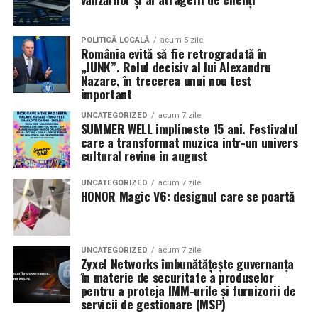
în mai multe orașe.
Sursa articol:
BVON.ro
Pe
11 februarie
va avea loc proiecția specială
„În pielea
POLITICĂ LOCALĂ
acum 5 zile
România evită să fie retrogradată în
mea”
de la
Cinema City din City Park Constanța
,
de la
„JUNK”. Rolul decisiv al lui Alexandru
18:30
, unde
regizorul Paul Decu și actrița Azaleea
Nazare, în trecerea unui nou test
Necula
, originari din Constanța și împrejurimi, vor
important
prezenta filmul alături de colegii lor
Ioana State,
UNCATEGORIZED
acum 7 zile
Alexandra Răduță și Gabriel Vatavu.
SUMMER WELL implineste 15 ani. Festivalul
care a transformat muzica intr-un univers
cultural revine in august
Cinema City Shopping City Galați
invită spectatorii
pe
12 februarie de la 18:30
la întâlnirea cu actrițele
Ioana
UNCATEGORIZED
acum 7 zile
State și Azaleea Necula și regizorul Paul Decu.
HONOR Magic V6: designul care se poartă
Pe 13 februarie la ora 18:30
, spectatorii din
Iași
sunt
invitați la proiecția specială din
Cinema City Iulius
UNCATEGORIZED
acum 7 zile
Mall
, alături de regizorul
Paul Decu
și de
Zyxel Networks îmbunătățește guvernanța
actorii
Gabriel Vatavu, Sergiu Costache, Azaleea
în materie de securitate a produselor
pentru a proteja IMM-urile și furnizorii de
Necula, Alexandra Răduță.
servicii de gestionare (MSP)