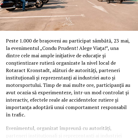
necesita dezasamblare. Daca narghileaua va avea un loc
al ei, si nu planuiesti sa te deplasezi cu ea, atunci este
recomandat sa alegi o dimensiune mai mare, mai ales in
cazul in care o vei imparti des cu prietenii.
Peste 1.000 de brașoveni au participat sâmbătă, 23 mai,
Accesorii pentru narghilea
la evenimentul „Condu Prudent! Alege Viața!”, una
dintre cele mai ample inițiative de educație și
In ceea ce priveste achizitia de
accesorii pentru
conștientizare rutieră organizate la nivel local de
narghilea
din magazinele online, trebuie sa te uiti dupa
Rotaract Kronstadt, alături de autorități, parteneri
creuzet din argila, carbuni de cocos pentru ca sunt
instituționali și reprezentanți ai industriei auto și
100% organici si naturali realizati coaja de nuca de cocos
motorsportului. Timp de mai multe ore, participanții au
comprimata, mustiucuri pentru ca nu este indicat sa
avut ocazia să experimenteze, într-un mod controlat și
imparti furtunul cu altcineva fara a pune o protectie pe
interactiv, efectele reale ale accidentelor rutiere și
capatul acestuia, aparatoare de vant, si eventual, daca ai
importanța adoptării unui comportament responsabil
intentia sa organizezi sesiuni de fumat shisha alaturi de
în trafic.
prieteni si familie, un adaptor pentru furtun secundar.
Evenimentul, organizat împreună cu autorități,
Fie ca esti incepator, fie ca esti experimentat in ceea ce
parteneri instituționali și reprezentanți ai industriei
priveste fumatul de shisha, poti gasi cu usurinta in